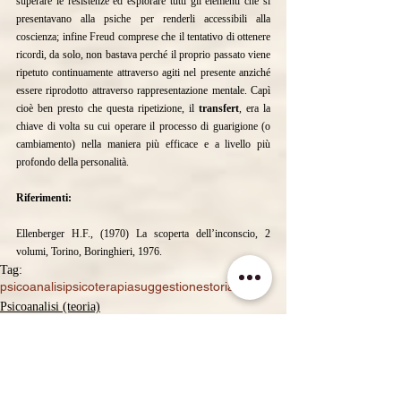
superare le resistenze ed esplorare tutti gli elementi che si 
presentavano alla psiche per renderli accessibili alla 
coscienza; infine Freud comprese che il tentativo di ottenere 
ricordi, da solo, non bastava perché il proprio passato viene 
ripetuto continuamente attraverso agiti nel presente anziché 
essere riprodotto attraverso rappresentazione mentale. Capì 
cioè ben presto che questa ripetizione, il 
transfert
, era la 
chiave di volta su cui operare il processo di guarigione (o 
cambiamento) nella maniera più efficace e a livello più 
profondo della personalità.
Riferimenti:
Ellenberger H.F., (1970) La scoperta dell’inconscio, 2 
volumi, Torino, Boringhieri, 1976.
Tag:
psicoanalisi
psicoterapia
suggestione
storia
Psicoanalisi (teoria)
Bibliografia