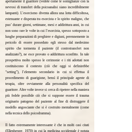
apertamente il guaritore (vedete come le somiglianze con la 
nevrosi di transfert della psicoanalisi siano incredibilmente 
lampanti). L’esorcismo diventa allora una lotta difficoltosa, 
estenuante e disperata tra esorcista e lo spirito maligno, che 
puo’ durare giorni, settimane, mesi e addirittura anni, in cui 
non sono rare le volte in cui l’esorcista, spesso sottoposto a 
lunghe preparazioni di preghiere e digiuni, perennemente in 
pericolo di essere posseduto egli stesso dal medesimo 
spirito che tormenta il paziente (il controtransfert non 
analizzato?), ne esce provato o addirittura sconfitto. In tale 
prospettiva molto spesso le cerimonie e i riti adottati non 
costituiscono il contesto (ciò che oggi si definirebbe 
“setting”), l’elemento secondario in cui si effettua il 
procedimento di guarigione, bensì il principale agente di 
terapia, oltre ovviamente alla personalità specifica del 
guaritore. Altre volte invece si cerca di ripetere nella maniera 
più fedele possibile ciò che si suppone essere il trauma 
originario patogeno del paziente al fine di distruggere il 
modello angosciante che si è costruito mentalmente (come 
nella tecnica dello psicodramma).
Il fatto estremamente interessante è che in molti casi citati 
(Ellenberger, 1970) in cui la medicina occidentale è potuta 