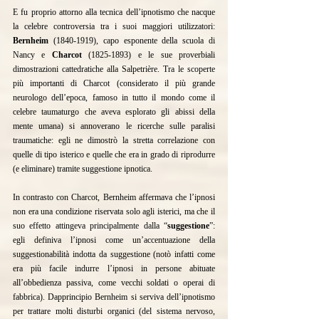
E fu proprio attorno alla tecnica dell’ipnotismo che nacque 
la celebre controversia tra i suoi maggiori utilizzatori: 
Bernheim
 (1840-1919), capo esponente della scuola di 
Nancy e 
Charcot
 (1825-1893) e le sue proverbiali 
dimostrazioni cattedratiche alla Salpetrière. Tra le scoperte 
più importanti di Charcot (considerato il più grande 
neurologo dell’epoca, famoso in tutto il mondo come il 
celebre taumaturgo che aveva esplorato gli abissi della 
mente umana) si annoverano le ricerche sulle paralisi 
traumatiche: egli ne dimostrò la stretta correlazione con 
quelle di tipo isterico e quelle che era in grado di riprodurre 
(e eliminare) tramite suggestione ipnotica.
In contrasto con Charcot, Bernheim affermava che l’ipnosi 
non era una condizione riservata solo agli isterici, ma che il 
suo effetto attingeva principalmente dalla “
suggestione
”: 
egli definiva l’ipnosi come un’accentuazione della 
suggestionabilità indotta da suggestione (notò infatti come 
era più facile indurre l’ipnosi in persone abituate 
all’obbedienza passiva, come vecchi soldati o operai di 
fabbrica). Dapprincipio Bernheim si serviva dell’ipnotismo 
per trattare molti disturbi organici (del sistema nervoso, 