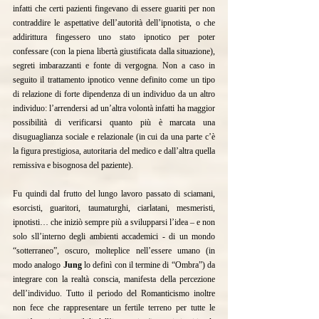
infatti che certi pazienti fingevano di essere guariti per non 
contraddire le aspettative dell’autorità dell’ipnotista, o che 
addirittura fingessero uno stato ipnotico per poter 
confessare (con la piena libertà giustificata dalla situazione), 
segreti imbarazzanti e fonte di vergogna. Non a caso in 
seguito il trattamento ipnotico venne definito come un tipo 
di relazione di forte dipendenza di un individuo da un altro 
individuo: l’arrendersi ad un’altra volontà infatti ha maggior 
possibilità di verificarsi quanto più è marcata una 
disuguaglianza sociale e relazionale (in cui da una parte c’è 
la figura prestigiosa, autoritaria del medico e dall’altra quella 
remissiva e bisognosa del paziente).
Fu quindi dal frutto del lungo lavoro passato di sciamani, 
esorcisti, guaritori, taumaturghi, ciarlatani, mesmeristi, 
ipnotisti… che iniziò sempre più a svilupparsi l’idea – e non 
solo sll’interno degli ambienti accademici - di un mondo 
“sotterraneo”, oscuro, molteplice nell’essere umano (in 
modo analogo 
Jung
 lo definì con il termine di “Ombra”) da 
integrare con la realtà conscia, manifesta della percezione 
dell’individuo. Tutto il periodo del Romanticismo inoltre 
non fece che rappresentare un fertile terreno per tutte le 