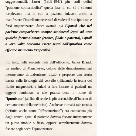
suggestionabili. 
Janet
 (1859-1947) più tardi definì 
“passione sonnambolica” quella fase in cui sì, i sintomi 
recedevano, ma in cui la paziente iniziava anche a 
manifestare l’impellente necessità di vedere il suo ipnotista e 
farsi magnetizzare: Janet avanzò già 
l’ipotesi che nel 
paziente comparissero sempre sentimenti legati ad una 
qualche forma d’amore (erotico, filiale o paterno), i quali 
a loro volta potevano essere usati dall’ipnotista come 
efficace strumento terapeutico.
Più tardi, nella seconda metà dell’ottocento, James 
Braid
, 
un medico di Manchester, colpito dalle dimostrazioni sul 
mesmerismo di Lafontaine, iniziò a proporre una teoria 
basata sulla fisiologia del cervello (rifiutando la teoria del 
fluido magnetico), e iniziò a fare fissare ai pazienti un 
oggetto luminoso: a tale pratica dette il nome di 
“
ipnotismo
” (al fine di renderla più accettabile all’interno di 
certi ambienti della medicina). Anche se in realtà tale tecnica 
(definita anche come “affascinazione”) era conosciuta già 
dagli antichi egizi: il paziente doveva fissare intensamente 
un punto mobile o fisso, oppure semplicemente doveva 
fissare negli occhi l’ipnotizzatore.