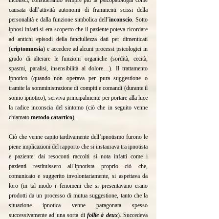
inconsci, considerando sempre più la psicopatologia come 
causata dall’attività autonomi di frammenti scissi della 
personalità e dalla funzione simbolica dell’
inconscio
. Sotto 
ipnosi infatti si era scoperto che il paziente poteva ricordare 
ad antichi episodi della fanciullezza dati per dimenticati 
(
criptomnesia
) e accedere ad alcuni processi psicologici in 
grado di alterare le funzioni organiche (sordità, cecità, 
spasmi, paralisi, insensibilità al dolore…). Il trattamento 
ipnotico (quando non operava per pura suggestione o 
tramite la somministrazione di compiti e comandi (durante il 
sonno ipnotico), serviva principalmente per portare alla luce 
la radice inconscia del sintomo (ciò che in seguito venne 
chiamato 
metodo catartico
).
Ciò che venne capito tardivamente dell’ipnotismo furono le 
piene implicazioni del rapporto che si instaurava tra ipnotista 
e paziente: dai resoconti raccolti si nota infatti come i 
pazienti restituissero all’ipnotista proprio ciò che, 
comunicato e suggerito involontariamente, si aspettava da 
loro (in tal modo i fenomeni che si presentavano erano 
prodotti da un processo di mutua suggestione, tanto che la 
situazione ipnotica venne paragonata spesso 
successivamente ad una sorta di
 follie à deux
). Succedeva 