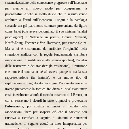
sistematizzazione delle conoscenze pregresse sull’inconscio 
per crearne un nuovo modo per occuparsene, la 
psicoanalisi
. Anche se molto di ciò che in seguito venne 
attribuito a Freud sull’inconscio, i sogni e la patologia 
sessuale era già patrimonio culturale proveniente da figure 
come Janet (che aveva denominato il suo sistema “analisi 
psicologica”) e Nietzsche in primis, Breuer, Meynert, 
Krafft-Ebing, Fechner e Von Hartmann, per citarne alcuni. 
Ma a lui è sicuramente da attribuire l’originalità della 
situazione analitica con la regola fondamentale (la libera 
associazione in sostituzione alla tecnica ipnotica), l’analisi 
delle resistenze e del transfert (la traslazione), l’intuizione 
che non è il trauma in sé ad essere patogeno ma la sua 
rappresentazione (la fantasia), e un nuovo tipo di 
esplorazione sul significato dei sogni. Per quanto concerne 
invece prettamente la tecnica freudiana si puo’ riassumere 
così: inizialmente adottò il metodo catartico di J.Breuer, in 
cui si cercavano i ricordi in stato d’ipnosi e provocarne 
l’abreazione
; poi sostituì all’ipnosi il metodo delle 
associazioni libere per scoprire ciò che il paziente non 
riusciva a ricordare a seguito di sintomi e situazioni 
traumatiche; in seguito adottò la linea interpretativa per 