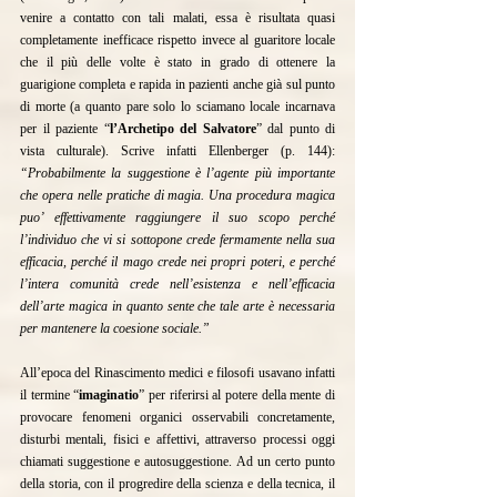
venire a contatto con tali malati, essa è risultata quasi 
completamente inefficace rispetto invece al guaritore locale 
che il più delle volte è stato in grado di ottenere la 
guarigione completa e rapida in pazienti anche già sul punto 
di morte (a quanto pare solo lo sciamano locale incarnava 
per il paziente “
l’Archetipo del Salvatore
” dal punto di 
vista culturale). Scrive infatti Ellenberger (p. 144): 
“Probabilmente la suggestione è l’agente più importante 
che opera nelle pratiche di magia. Una procedura magica 
puo’ effettivamente raggiungere il suo scopo perché 
l’individuo che vi si sottopone crede fermamente nella sua 
efficacia, perché il mago crede nei propri poteri, e perché 
l’intera comunità crede nell’esistenza e nell’efficacia 
dell’arte magica in quanto sente che tale arte è necessaria 
per mantenere la coesione sociale.”
All’epoca del Rinascimento medici e filosofi usavano infatti 
il termine “
imaginatio
” per riferirsi al potere della mente di 
provocare fenomeni organici osservabili concretamente, 
disturbi mentali, fisici e affettivi, attraverso processi oggi 
chiamati suggestione e autosuggestione. Ad un certo punto 
della storia, con il progredire della scienza e della tecnica, il 