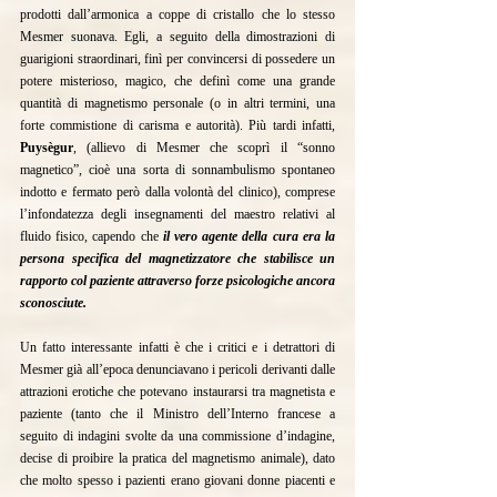
prodotti dall’armonica a coppe di cristallo che lo stesso 
Mesmer suonava. Egli, a seguito della dimostrazioni di 
guarigioni straordinari, finì per convincersi di possedere un 
potere misterioso, magico, che definì come una grande 
quantità di magnetismo personale (o in altri termini, una 
forte commistione di carisma e autorità). Più tardi infatti, 
Puysègur
, (allievo di Mesmer che scoprì il “sonno 
magnetico”, cioè una sorta di sonnambulismo spontaneo 
indotto e fermato però dalla volontà del clinico), comprese 
l’infondatezza degli insegnamenti del maestro relativi al 
fluido fisico, capendo che 
il vero agente della cura era la 
persona specifica del magnetizzatore che stabilisce un 
rapporto col paziente attraverso forze psicologiche ancora 
sconosciute.
Un fatto interessante infatti è che i critici e i detrattori di 
Mesmer già all’epoca denunciavano i pericoli derivanti dalle 
attrazioni erotiche che potevano instaurarsi tra magnetista e 
paziente (tanto che il Ministro dell’Interno francese a 
seguito di indagini svolte da una commissione d’indagine, 
decise di proibire la pratica del magnetismo animale), dato 
che molto spesso i pazienti erano giovani donne piacenti e 