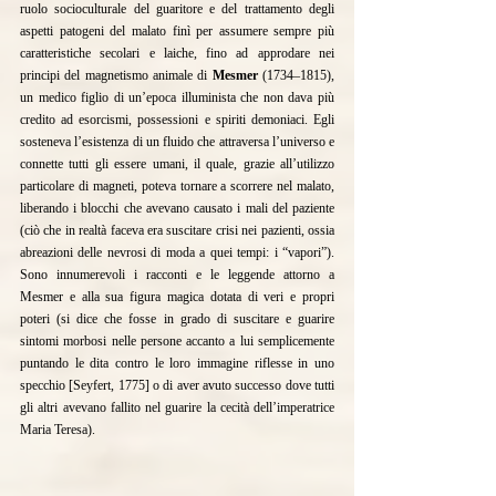
ruolo socioculturale del guaritore e del trattamento degli 
aspetti patogeni del malato finì per assumere sempre più 
caratteristiche secolari e laiche, fino ad approdare nei 
principi del magnetismo animale di 
Mesmer
 (1734–1815), 
un medico figlio di un’epoca illuminista che non dava più 
credito ad esorcismi, possessioni e spiriti demoniaci. Egli 
sosteneva l’esistenza di un fluido che attraversa l’universo e 
connette tutti gli essere umani, il quale, grazie all’utilizzo 
particolare di magneti, poteva tornare a scorrere nel malato, 
liberando i blocchi che avevano causato i mali del paziente 
(ciò che in realtà faceva era suscitare crisi nei pazienti, ossia 
abreazioni delle nevrosi di moda a quei tempi: i “vapori”). 
Sono innumerevoli i racconti e le leggende attorno a 
Mesmer e alla sua figura magica dotata di veri e propri 
poteri (si dice che fosse in grado di suscitare e guarire 
sintomi morbosi nelle persone accanto a lui semplicemente 
puntando le dita contro le loro immagine riflesse in uno 
specchio [Seyfert, 1775] o di aver avuto successo dove tutti 
gli altri avevano fallito nel guarire la cecità dell’imperatrice 
Maria Teresa).