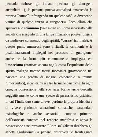
penisola maltese, gli indiani quechua, gli aborigeni 
australiani…), la persona poteva ammalarsi smarrendo la 
propria “anima”, infrangendo un qualche tabù, o divenendo 
vittima di qualche spirito o stregoneria. Ecco allora che 
spettava allo 
sciamano
 (vale a dire un uomo incaricato dalla 
società che a seguito di una lunga iniziazione poteva fungere 
da mediatore col mondo degli spiriti), “curare” tali malati. A 
questo punto numerosi sono i rituali, le cerimonie e le 
pozioni/talismani impiegati nel processo di guarigione, 
anche se la forma più comunemente impiegata era 
l’esorcismo
 (praticata ancora oggi), ossia l’espulsione dello 
spirito maligno tramite mezzi meccanici (provocando nel 
paziente una perdita di sangue, colpendolo o tramite 
rumori/odori), incantesimi o altre tecniche psichiche. In ogni 
caso, la possessione nelle sue varie forme viene descritta 
soggettivamente come una specie di parassitismo psichico, 
in cui l’individuo sente di aver perduto la propria identità e 
di vivere profonde alterazioni somatiche, caratteriali, 
psicologiche e anche sensoriali; compito primario 
dell’esorcista consiste nel rendere manifesta e attiva la 
possessione e nel provocare “l’intruso” (alcuni direbbero gli 
aspetti egodistonici) a parlare, descriversi e fronteggiare 