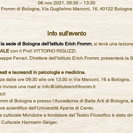
06 nov 2021, 09:30 – 13:30
E. Fromm di Bologna, Via Guglielmo Marconi, 16, 40122 Bologna 
Info sull'evento
 la sede di Bologna dell'Istituto Erich Fromm
, si terrà una lezion
ALE
 con il Prof. VITTORIO RIGUZZI.
seppe Ferrari, Direttore dell'Istituto Erich Fromm, presenterà la 
ureati e laureandi in psicologia e medicina.
nza dalle ore 09:30 alle ore 13:30 in Via Marconi, 16 a Bologna.
te inviare una mail a: info@istitutoerichfromm.it
zzi
romm di Bologna e presso l'Accademia di Belle Arti di Bologna, è
ore scientifico dell'Università Aperta di Cento.
culturale Mondotre e fondatore del Teatro Filosofico è stato diret
 Culturale Hermann Geiger.