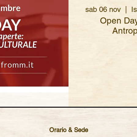
sab 06 nov
  |  
I
Open Day 
Antrop
Orario & Sede