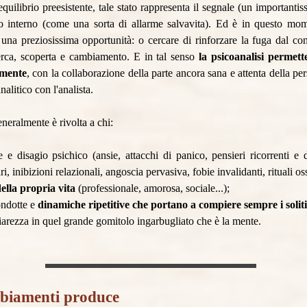
l'equilibrio preesistente, tale stato rappresenta il segnale (un importan
o interno (come una sorta di allarme salvavita). Ed è in questo mom
una preziosissima opportunità: o cercare di rinforzare la fuga dal con
cerca, scoperta e cambiamento. E in tal senso
la psicoanalisi permette
amente
, con la collaborazione della parte ancora sana e attenta della p
nalitico con l'analista.
eneralmente è rivolta a chi:
 disagio psichico (ansie, attacchi di panico, pensieri ricorrenti e di
ari, inibizioni relazionali, angoscia pervasiva, fobie invalidanti, rituali oss
della propria vita
(professionale, amorosa, sociale...);
condotte e
dinamiche ripetitive che portano a compiere sempre i soliti
iarezza in quel grande gomitolo ingarbugliato che è la mente.
ambiamenti produce