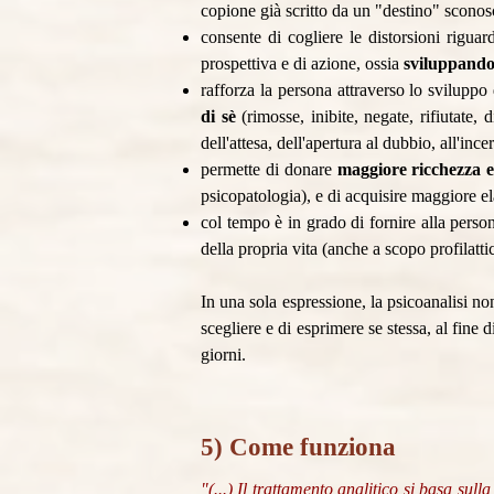
copione già scritto da un "destino" sconos
consente di cogliere le distorsioni rigua
prospettiva e di azione, ossia
sviluppando 
rafforza la persona attraverso lo sviluppo
di sè
(rimosse, inibite, negate, rifiutate,
dell'attesa, dell'apertura al dubbio, all'inc
permette di donare
maggiore ricchezza e 
psicopatologia), e di acquisire maggiore ela
col tempo è in grado di fornire alla person
della propria vita (anche a scopo profilatti
In una sola espressione, la psicoanalisi no
scegliere e di esprimere se stessa, al fine di
giorni.
5) Come funziona
"(...) Il trattamento analitico si basa sull