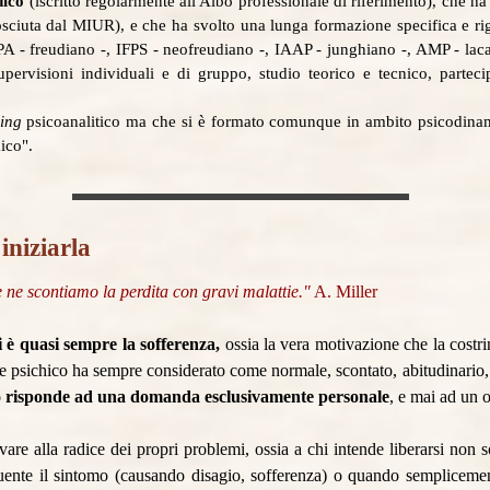
dico
(iscritto regolarmente all'Albo professionale di riferimento), che h
osciuta dal MIUR), e che ha svolto una lunga formazione specifica e rig
PA - freudiano -, IFPS - neofreudiano -, IAAP - junghiano -, AMP - lacan
supervisioni individuali e di gruppo, studio teorico e tecnico, parte
ning
psicoanalitico ma che si è formato comunque in ambito psicodina
ico".
iniziarla
e ne scontiamo la perdita con gravi malattie."
A. Miller
i è quasi sempre la sofferenza,
ossia la vera motivazione che la costri
e psichico ha sempre considerato come normale, scontato, abitudinario,
ndo risponde ad una domanda esclusivamente personale
, e mai ad un 
ivare alla radice dei propri problemi, ossia a chi intende liberarsi non
ente il sintomo (causando disagio, sofferenza) o quando semplicemente