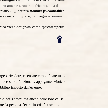
a conseguito un diploma di specializzazione
orosamente strutturata (riconosciuta da un
iano -...), definita
training
psicoanalitico
cipazione a congressi, convegni e seminari
mico viene designato come "psicoterapeuta
nge a rivedere, ripensare e modificare tutto
 necessario, funzionale, appagante. Motivo
obbligo imposto dall'esterno.
 solo dei sintomi ma anche delle loro cause.
 la persona "entra in crisi" a seguito di