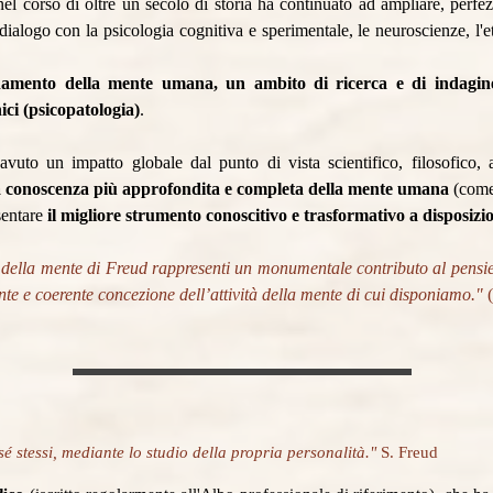
l corso di oltre un secolo di storia ha continuato ad ampliare, perfez
 dialogo con la psicologia cognitiva e sperimentale, le neuroscienze, l'et
amento della mente umana, un ambito di ricerca e di indagine
hici (psicopatologia)
.
uto un impatto globale dal punto di vista scientifico, filosofico, ar
re la conoscenza più approfondita e completa della mente umana
(come
sentare
il migliore strumento conoscitivo e trasformativo a disposizi
ia della mente di Freud rappresenti un monumentale contributo al pens
te e coerente concezione dell’attività della mente di cui disponiamo."
(
sé stessi, mediante lo studio della propria personalità."
S. Freud