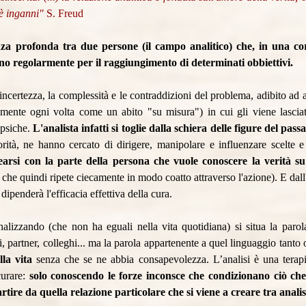
nè inganni"
S. Freud
za profonda tra due persone (il campo analitico) che, in una corn
ovano regolarmente per il raggiungimento di determinati obbiettivi.
l'incertezza, la complessità e le contraddizioni del problema, adibito ad
amente ogni volta come un abito "su misura") in cui gli viene lasciat
 psiche.
L'analista infatti si toglie dalla schiera delle figure del pas
orità, ne hanno cercato di dirigere, manipolare e influenzare scelte e 
earsi con la parte della persona che vuole conoscere la verità su
he quindi ripete ciecamente in modo coatto attraverso l'azione). E dall'es
 dipenderà l'efficacia effettiva della cura.
analizzando (che non ha eguali nella vita quotidiana) si situa la parol
, partner, colleghi... ma la parola appartenente a quel linguaggio tanto
lla vita
senza che se ne abbia consapevolezza. L’analisi è una terapi
curare:
solo conoscendo le forze inconsce che condizionano ciò che 
ire da quella relazione particolare che si viene a creare tra anali