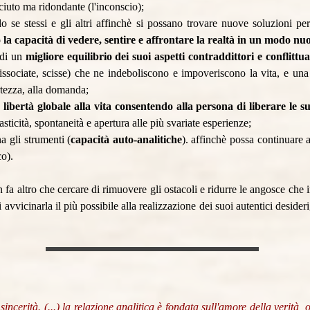
ciuto ma ridondante (l'inconscio);
rdo se stessi e gli altri affinchè si possano trovare nuove soluzioni 
la capacità di vedere, sentire e affrontare la realtà in un modo nu
 di un
migliore equilibrio dei suoi aspetti contraddittori e conflittua
 dissociate, scisse) che ne indeboliscono e impoveriscono la vita, e un
ertezza, alla domanda;
libertà globale alla vita consentendo alla persona di liberare le su
sticità, spontaneità e apertura alle più svariate esperienze;
a gli strumenti (
capacità auto-analitiche
). affinchè possa continuare a
co).
n fa altro che cercare di rimuovere gli ostacoli e ridurre le angosce che 
 avvicinarla il più possibile alla realizzazione dei suoi autentici desideri,
a sincerità. (...) la relazione analitica è fondata sull'amore della verità