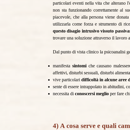
particolari eventi nella vita che alterano 
non sta funzionando correttamente al su
piacevole, che alla persona viene donata 
utilizzarla come forza e strumento di ri
questo disagio intrusivo vissuto passiv
trovare una soluzione attraverso il lavoro a
Dal punto di vista clinico la psicoanalisi g
manifesta
sintomi
che causano malessere e
affettivi, disturbi sessuali, disturbi aliment
vive particolari
difficoltà in alcune aree 
sente di essere intrappolato in abitudini, 
necessita di
conoscersi meglio
per fare ch
4) A cosa serve e quali c