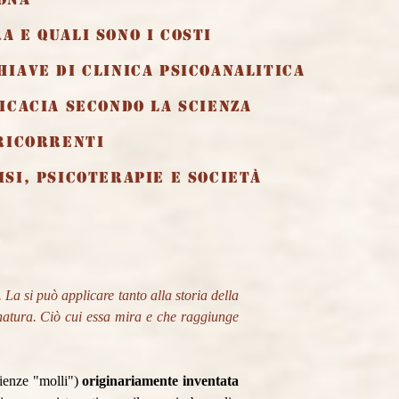
a e quali sono i costi
hiave di clinica psicoanalitica
ficacia secondo la scienza
 ricorrenti
isi, psicoterapie e società
La si può applicare tanto alla storia della
ua natura. Ciò cui essa mira e che raggiunge
scienze "molli")
originariamente
inventata