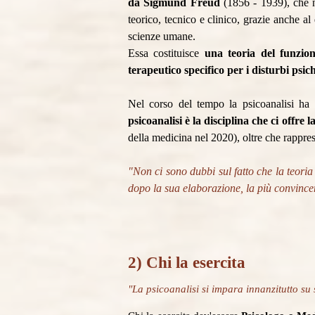
da Sigmund Freud
(1856 - 1939), che ne
teorico, tecnico e clinico, grazie anche al
scienze umane.
Essa costituisce
una teoria del funzion
terapeutico specifico per i disturbi psic
Nel corso del tempo la psicoanalisi ha av
psicoanalisi è la disciplina che ci off
della medicina nel 2020), oltre che rappre
"Non ci sono dubbi sul fatto che la teor
dopo la sua elaborazione, la più convincen
2) Chi la esercita
"La psicoanalisi si impara innanzitutto su 