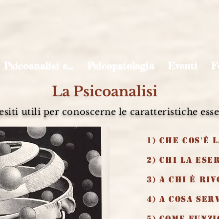
Psicoanalisi e...
Psicopatologia
Eventi
F
La Psicoanalisi
siti utili per conoscerne le caratteristiche esse
1) Che cos'è 
2) Chi la ese
3) A chi è ri
4) A cosa se
5) Come funz