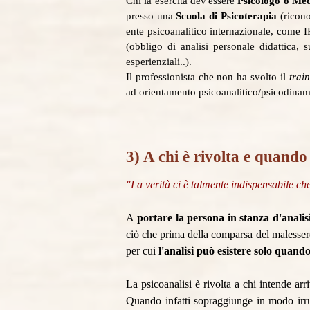
Chi la esercita dev'essere
Psicologo o Me
presso una
Scuola di Psicoterapia
(ricon
ente psicoanalitico internazionale, come I
(obbligo di analisi personale didattica, 
esperienziali..).
Il professionista che non ha svolto il
trai
ad orientamento psicoanalitico/psicodinam
3) A chi è rivolta e quando 
"La verità ci è talmente indispensabile ch
A
portare la persona in stanza d'analis
ciò che prima della comparsa del malesser
per cui
l'analisi può esistere solo qua
La psicoanalisi è rivolta a chi intende arr
Quando infatti sopraggiunge in modo irru