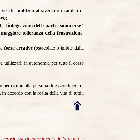
per vecchi problemi attraverso un cambio di
ovo
;
li
,
l'integrazioni delle parti "sommerse"
a
maggiore tolleranza della frustrazione
,
e forze creative
(ostacolate o inibite dalla
d utilizzarli in autonomia per tutto il corso
impediscono alla persona di essere libera di
 in accordo con la realtà della vita di tutti i
, ovverosia sul riconoscimento della realtà, e