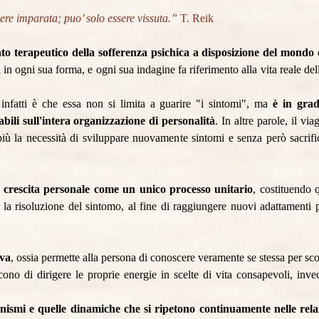
ere imparata; puo’ solo essere vissuta.”
T. Reik
ento terapeutico della sofferenza psichica a disposizione del mondo 
n ogni sua forma, e ogni sua indagine fa riferimento alla vita reale del
 infatti è che essa non si limita a guarire "i sintomi", ma
è in grad
ili sull'intera organizzazione di personalità
. In altre parole, il vi
più la necessità di sviluppare nuovamente sintomi e senza però sacrific
e crescita personale come un unico processo unitario
, costituendo 
 e la risoluzione del sintomo, al fine di raggiungere nuovi adattamenti 
iva
, ossia permette alla persona di conoscere veramente se stessa per scopr
cono di dirigere le proprie energie in scelte di vita consapevoli, in
nismi e quelle dinamiche che si ripetono continuamente nelle rel