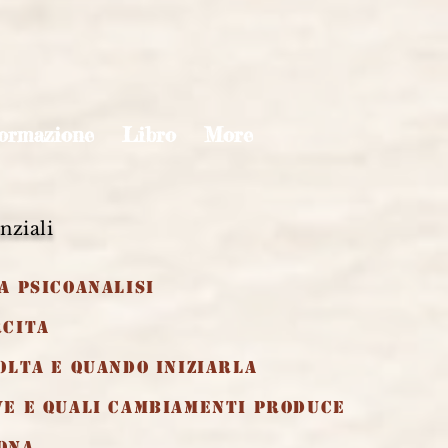
ormazione
Libro
More
nziali
la psicoanalisi
rcita
volta e quando iniziarla
rve e quali cambiamenti produce
iona