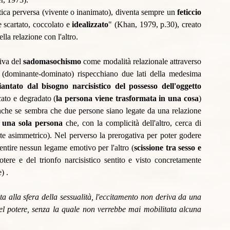
tica perversa (vivente o inanimato), diventa sempre un 
feticcio
 scartato, coccolato e 
idealizzato
" (Khan, 1979, p.30), creato 
la relazione con l'altro. 
iva del 
sadomasochismo 
come modalità relazionale attraverso 
 (dominante-dominato) rispecchiano due lati della medesima 
iantato dal bisogno narcisistico del possesso dell'oggetto 
cato e degradato (
la persona viene trasformata in una cosa
) 
nche se sembra che due persone siano legate da una relazione 
i una sola persona
 che, con la complicità dell'altro, cerca di 
te asimmetrico). Nel perverso la prerogativa per poter godere 
entire nessun legame emotivo per l'altro (
scissione tra sesso e 
tere e del trionfo narcisistico sentito e visto concretamente 
) .
ta alla sfera della sessualità, l'eccitamento non deriva da una 
del potere, senza la quale non verrebbe mai mobilitata alcuna 