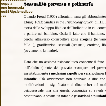
Sessualità perversa e polimorfa
i coppia
ione inconscia
ico
SSRI
psiche
diavoli
tica
Quando Freud (1905) affronta il tema già abbondantem
Ebing, 1893; 
Studies in the Psychology of Sex
, di H.El
teoria dello sviluppo libidico dell'individuo in cui conce
a partire nel bambino. Ossia il fatto che il bambino,
cerchi, attraverso corrispettive 
zone erogene
 (le vari
fallo...), gratificazioni sessuali (sensuali, erotiche,
(ovviamente la madre).
Dato che un assioma psicoanalitico concerne il fatto 
nell'adulto (niente del passato scompare nel pres
inevitabilmente i medesimi aspetti perversi polimorf
infantile. 
Ciò ovviamente non equivale a dire che la
modificazioni di significato e di dinamiche) del m
psicosessuale, ma che questa comunque si avvale de
costituivano la sessualità infantile (
fissazioni a pulsioni