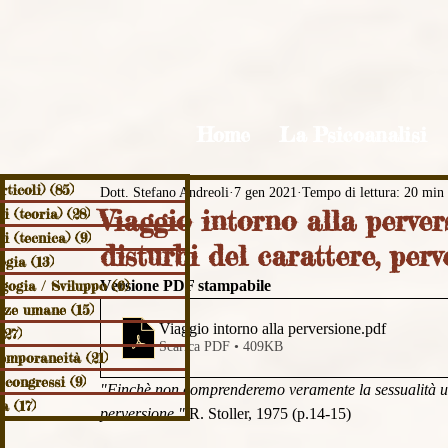
Home
La Psicoanalisi
rticoli)
(85)
85 post
Dott. Stefano Andreoli
7 gen 2021
Tempo di lettura: 20 min
Viaggio intorno alla perver
i (teoria)
(28)
28 post
i (tecnica)
(9)
9 post
disturbi del carattere, perv
ogia
(13)
13 post
gogia / Sviluppo
Versione PDF stampabile
(6)
6 post
enze umane
(15)
15 post
Viaggio intorno alla perversione
.pdf
(27)
27 post
Scarica PDF • 409KB
temporaneità
(21)
21 post
 congressi
(9)
9 post
"Finchè non comprenderemo veramente la sessualità u
ia
(17)
17 post
perversione." 
R. Stoller, 1975 (p.14-15)