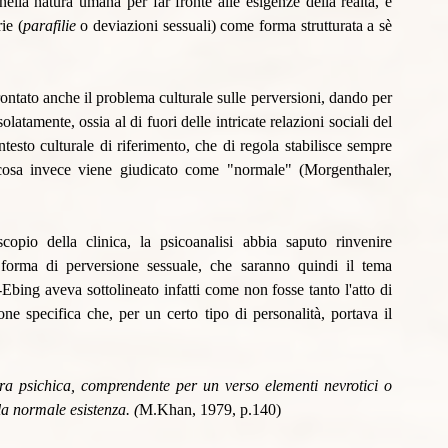
nella natura umana per far fronte alle esigenze della realtà, e 
ie (
parafilie
 o deviazioni sessuali) come forma strutturata a sè 
rontato anche il problema culturale sulle perversioni, dando per 
atamente, ossia al di fuori delle intricate relazioni sociali del 
testo culturale di riferimento, che di regola stabilisce sempre 
cosa invece viene giudicato come "normale" (Morgenthaler, 
opio della clinica, la psicoanalisi abbia saputo rinvenire 
orma di perversione sessuale, che saranno quindi il tema 
bing aveva sottolineato infatti come non fosse tanto l'atto di 
e specifica che, per un certo tipo di personalità, portava il 
ra psichica, comprendente per un verso elementi nevrotici o 
la normale esistenza. (
M.Khan, 1979, p.140)