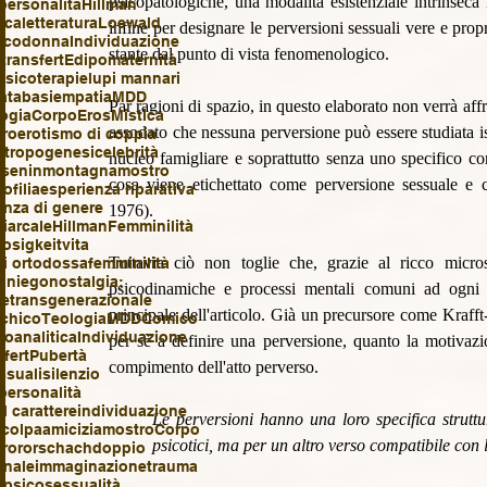
psicopatologiche, una modalità esistenziale intrinseca 
 personalità
Hillman
ica
letteratura
Loewald
infine per designare le perversioni sessuali vere e propr
ico
donna
Individuazione
stante dal punto di vista fenomenologico. 
transfert
Edipo
maternità
psicoterapie
lupi mannari
atabasi
empatia
MDD
Par ragioni di spazio, in questo elaborato non verrà aff
ogia
Corpo
Eros
Mistica
assodato che nessuna perversione può essere studiata isol
ero
erotismo di coppia
ntropogenesi
celebrità
nucleo famigliare e soprattutto senza uno specifico con
esenin
montagna
mostro
cosa viene etichettato come perversione sessuale e 
ofilia
esperienza riparativa
enza di genere
1976). 
riarcale
Hillman
Femminilità
flosigkeit
vita
Tuttavia ciò non toglie che, grazie al ricco microsc
si ortodossa
femminilità
diniego
nostalgia;
psicodinamiche e processi mentali comuni ad ogni f
ie
transgenerazionale
principale dell'articolo. 
G
ià un precursore come Krafft-E
ichico
Teologia
MDD
Comico
coanalitica
Individuazione
per sè a definire una perversione, quanto la motivazion
fert
Pubertà
compimento dell'atto perverso.
ssuali
silenzio
 personalità
l carattere
individuazione
Le perversioni hanno una loro specifica struttu
o
colpa
amicizia
mostro
Corpo
psicotici, ma per un altro verso compatibile con 
ero
rorschach
doppio
onale
immaginazione
trauma
a
psicosessualità