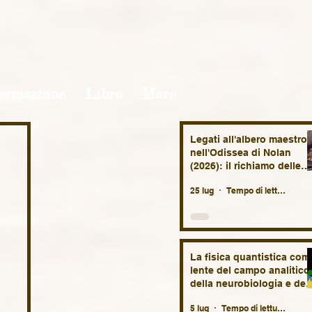
ormazione
Libro
More
Legati all'albero maestro
nell'Odissea di Nolan
(2026): il richiamo delle
Sirene, il mare, la nekyia,
25 lug
Tempo di lettura: 7 min
la nostalgia.
La fisica quantistica com
lente del campo analitico
della neurobiologia e del
vita fetale. Brevi
5 lug
Tempo di lettura: 11 min
suggestioni speculative.