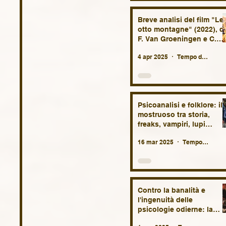
Breve analisi del film "Le
otto montagne" (2022), di
F. Van Groeningen e C.
Vandermeersch
4 apr 2025
Tempo di lettura: 6 min
Psicoanalisi e folklore: il
mostruoso tra storia,
freaks, vampiri, lupi
mannari, streghe,
16 mar 2025
Tempo di lettura: 29 min
fantasmi, diavoli e altri
demoni.
Contro la banalità e
l'ingenuità delle
psicologie odierne: la
necessità della patologia