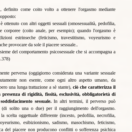
", definito come coito volto a ottenere l'orgasmo mediante 
 opposto:
ottenuto con altri oggetti sessuali (omosessualità, pedofilia, 
ne corporee (coito anale, per esempio); quando l'orgasmo è 
ioni estrinseche (feticismo, travestitismo, voyeurismo e 
e provocare da sole il piacere sessuale.. 
insieme del comportamento psicosessuale che si accompagna a 
p.378)
nte perversa (oggigiorno considerata una variante sessuale  
lutamente non esente, come ogni altro aspetto umano, da 
ero una lunga trattazione a sè stante),
 ciò che caratterizza il 
resenza di rigidità, fissità, esclusività, obbligatorietà di 
 soddisfacimento sessuale. 
In altri termini, il perverso può 
ri (di solito una o due) per il raggiungimento dell'orgasmo. 
 scelta oggettuale differente (incesto, pedofilia, necrofilia, 
(voyeurismo, esibizionismo, sadismo, masochismo, feticismo, 
rca del piacere non producono conflitti o sofferenza psichica 