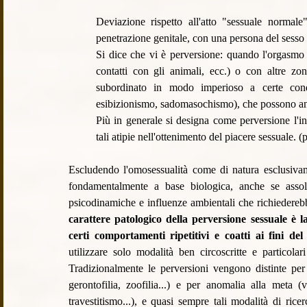
Deviazione rispetto all'atto "sessuale normale
penetrazione genitale, con una persona del sesso
Si dice che vi è perversione: quando l'orgasmo è 
contatti con gli animali, ecc.) o con altre zo
subordinato in modo imperioso a certe condiz
esibizionismo, sadomasochismo), che possono anch
Più in generale si designa come perversione l'
tali atipie nell'ottenimento del piacere sessuale. (
Escludendo l'omosessualità come di natura esclusivame
fondamentalmente a base biologica, anche se asso
psicodinamiche e influenze ambientali che richiederebb
carattere patologico della perversione sessuale è la p
certi comportamenti ripetitivi e coatti ai fini del
utilizzare solo modalità ben circoscritte e particola
Tradizionalmente le perversioni vengono distinte per la
gerontofilia, zoofilia...) e per anomalia alla meta 
travestitismo...), e quasi sempre tali modalità di rice