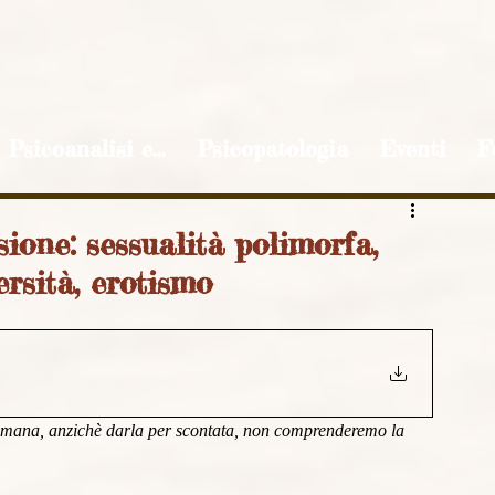
Psicoanalisi e...
Psicopatologia
Eventi
F
sione: sessualità polimorfa,
ersità, erotismo
mana, anzichè darla per scontata, non comprenderemo la 