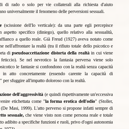
di di rado o solo per vie collaterali alla richiesta d'aiuto 
lano universalmente il fenomeno delle perversioni sessuali.
e
 (scissione dell'Io verticale): da una parte egli percepisce 
spetto specifico (diniego), quello relativo alla sessualità, 
ffianco a quello reale. 
Già Freud (1927) aveva notato come 
nell'affrontare la realtà (tra il rifiuto totale dello psicotico e 
rta di 
pseudoaccettazione distorta della realtà 
in cui viene 
feticcio).
Se nel nevrotico la fantasia perversa viene solo 
sicotico le fantasie si confondono con la realtà senza capacità 
 in atto concretamente (essendo carente la capacità di 
" per sfuggire all'impatto doloroso con la realtà.
azione dell'aggressività 
(e quindi rispettivamente un'eccessiva 
venire etichettata come "
la forma erotica dell'odio
" (Stoller, 
 (De Masi, 1999). L'atto perverso si propone infatti sempre di 
to sessuale,
 che viene visto non come persona reale e totale 
adibito a specifiche funzioni e ruoli, privo d'ogni autonomia 
r, 1973). 