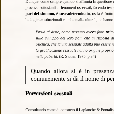
Dunque, come sempre quando si affronta la questione del
processi sottostanti ai fenomeni osservati, facendo tes
pari del sintomo, è sovradeterminato
, ossia è frutt
biologici-costituzionali e ambientali-culturali, ne hanno
Freud ci disse, come nessuno aveva fatto prima 
sullo sviluppo dei loro figli, che in risposta 
psichica, che la vita sessuale adulta può essere ri
la gratificazione sessuale hanno origine proprio
nella pubertà. 
(R. Stoller, 1975, p.34)
Quando allora si è in presenza
comunemente si dà il nome di per
Perversioni sessuali 
Consultando come di consueto il Laplanche & Pontalis (