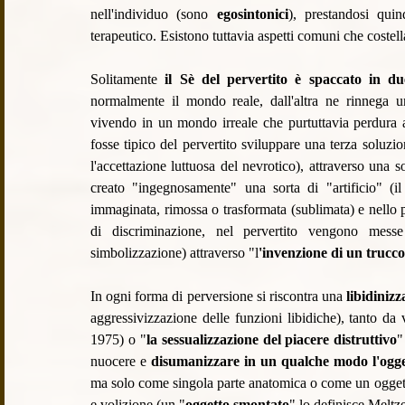
nell'individuo (sono 
egosintonici
), prestandosi quin
terapeutico. Esistono tuttavia aspetti comuni che costel
Solitamente 
il Sè del pervertito è spaccato in du
normalmente il mondo reale, dall'altra ne rinnega un a
vivendo in un mondo irreale che purtuttavia perdura a
fosse tipico del pervertito sviluppare una terza soluzione 
l'accettazione luttuosa del nevrotico), attraverso una so
creato "ingegnosamente" una sorta di "artificio" (il 
immaginata, rimossa o trasformata (sublimata) e nello p
di discriminazione, nel pervertito vengono messe
simbolizzazione) attraverso "l
'invenzione 
di un trucco
In ogni forma di perversione si riscontra una
 libidinizz
aggressivizzazione delle funzioni libidiche), tanto da 
1975) o "
la sessualizzazione del piacere distruttivo
"
nuocere e 
disumanizzare in un qualche modo l'ogget
ma solo come singola parte anatomica o come un oggetto 
e volizione (un "
oggetto smontato
" lo definisce Meltze