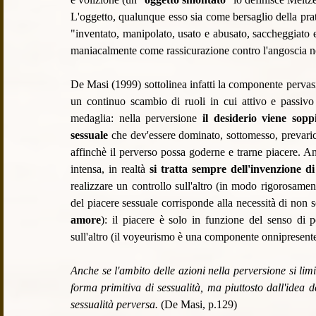
L'oggetto, qualunque esso sia come bersaglio della pra
"inventato, manipolato, usato e abusato, saccheggiato e
maniacalmente come rassicurazione contro l'angoscia nel
De Masi (1999) sottolinea infatti la componente pervas
un continuo scambio di ruoli in cui attivo e passivo
medaglia: nella perversione 
il desiderio viene sopp
sessuale
 che dev'essere dominato, sottomesso, prevari
affinchè il perverso possa goderne e trarne piacere. A
intensa, in realtà 
si tratta sempre dell'invenzione d
realizzare un controllo sull'altro (in modo rigorosamen
del piacere sessuale corrisponde alla necessità di non s
amore
): il piacere è solo in funzione del senso di po
sull'altro (il voyeurismo è una componente onnipresente
Anche se l'ambito delle azioni nella perversione si limi
forma primitiva di sessualità, ma piuttosto dall'idea 
sessualità perversa.
 (De Masi, p.129)