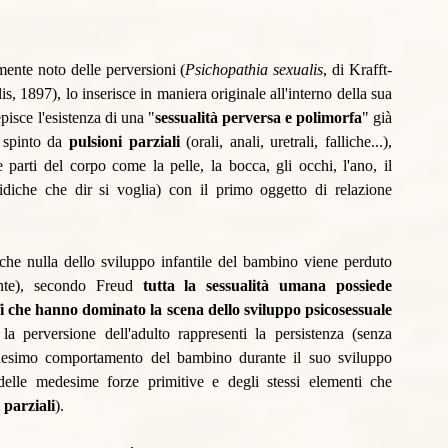
ente noto delle perversioni (
Psichopathia sexualis
, di Krafft-
lis, 1897), lo inserisce in maniera originale all'interno della sua 
pisce l'esistenza di una "
sessualità perversa e polimorfa
" già 
 spinto da 
pulsioni parziali 
(orali, anali, uretrali, falliche...), 
e parti del corpo come la pelle, la bocca, gli occhi, l'ano, il 
 libidiche che dir si voglia) con il primo oggetto di relazione 
che nulla dello sviluppo infantile del bambino viene perduto 
ente), secondo Freud 
tutta la sessualità umana possiede 
i che hanno dominato la scena dello sviluppo psicosessuale 
 perversione dell'adulto rappresenti la persistenza (senza 
edesimo comportamento del bambino durante il suo sviluppo 
lle medesime forze primitive e degli stessi elementi che 
 parziali
). 