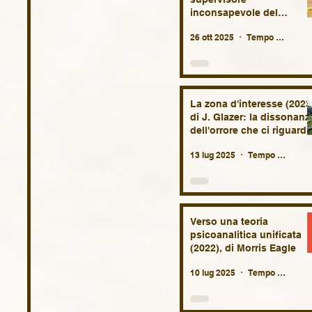
inconsapevole del
terapeuta.
26 ott 2025
Tempo di lettura: 9 min
La zona d'interesse (2023
di J. Glazer: la dissonanz
dell'orrore che ci riguarda
da molto vicino, oggi più
13 lug 2025
Tempo di lettura: 5 min
che mai.
Verso una teoria
psicoanalitica unificata
(2022), di Morris Eagle
10 lug 2025
Tempo di lettura: 4 min