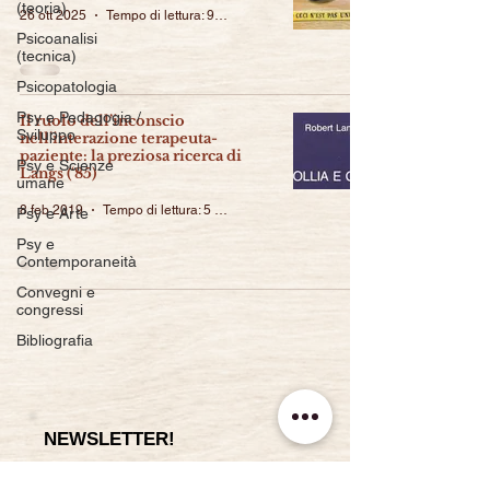
(teoria)
26 ott 2025
Tempo di lettura: 9 min
Psicoanalisi
(tecnica)
Psicopatologia
Psy e Pedagogia /
Il ruolo dell’inconscio
Sviluppo
nell’interazione terapeuta-
paziente: la preziosa ricerca di
Psy e Scienze
Langs (‘85)
umane
8 feb 2019
Tempo di lettura: 5 min
Psy e Arte
Psy e
Contemporaneità
Convegni e
congressi
Bibliografia
NEWSLETTER!
Per ricevere una mail ad ogni