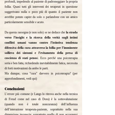
profondi, impedendo al paziente di padroneggiare la propria 
follia. Quasi tutti gli interventi dei terapeuti in questione 
suggerivano nulla o poco più di quanto il paziente non 
avrebbe potuto capire da solo o parlandone con un amico 
particolarmente sensibile e acuto.
Da questa rassegna (e non solo) se ne deduce che 
la strada 
verso l’insight e la ricerca della verità sugli intimi 
conflitti umani vanno contro l’istintiva tendenza 
difensiva della cura attraverso la follia per l’imminente 
sollievo dei sintomi e l’evitamento della presa di 
coscienza di stati penos
i. Ecco perchè una psicoterapia 
seria e ben fatta, richiedendo inevitabilmente fatica, necessita 
di forti motivazioni da ambo le parti.
Ma dunque, cosa “cura” davvero in psicoterapia? (per 
approfondimenti, vedi 
qui
)
Conclusioni
L’errore più comune (e Langs lo ritrova anche nella tecnica 
di Freud come nel caso di Dora) è la sottovalutazione 
(quando non è totale noncuranza) dell’influenza 
dell’interazione terapeuta-paziente, soprattutto nella sua 
dimensione inconscia: soprattutto quello di non accorgersi 