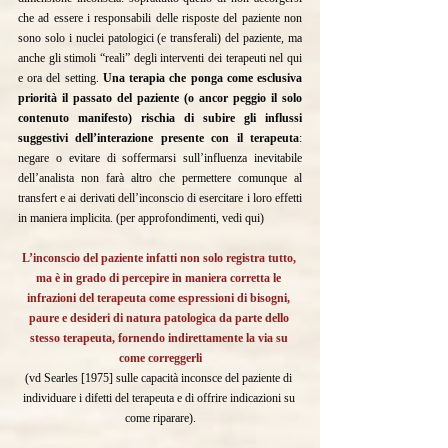
che ad essere i responsabili delle risposte del paziente non 
sono solo i nuclei patologici (e transferali) del paziente, ma 
anche gli stimoli “reali” degli interventi dei terapeuti nel qui 
e ora del setting. 
Una terapia che ponga come esclusiva 
priorità il passato del paziente (o ancor peggio il solo 
contenuto manifesto) rischia di subire gli influssi 
suggestivi dell’interazione presente con il terapeuta
: 
negare o evitare di soffermarsi sull’influenza inevitabile 
dell’analista non farà altro che permettere comunque al 
transfert e ai derivati dell’inconscio di esercitare i loro effetti 
in maniera implicita. (per approfondimenti, vedi 
qui
)
L’inconscio del paziente infatti non solo registra tutto, 
ma è in grado di percepire in maniera corretta le 
infrazioni del terapeuta come espressioni di bisogni, 
paure e desideri di natura patologica da parte dello 
stesso terapeuta, fornendo indirettamente la via su 
come correggerli
(vd Searles [1975] sulle capacità inconsce del paziente di 
individuare i difetti del terapeuta e di offrire indicazioni su 
come riparare).