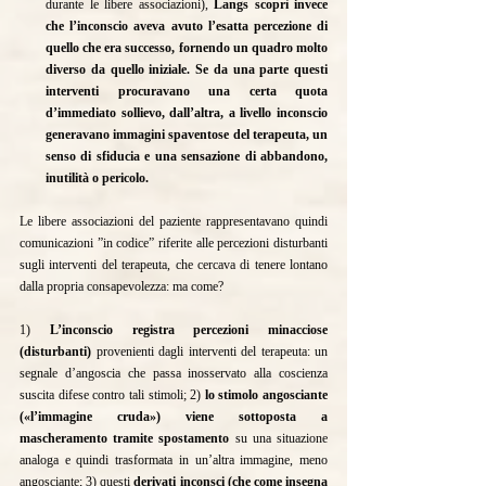
durante le libere associazioni), 
Langs scoprì invece 
che l’inconscio aveva avuto l’esatta percezione di 
quello che era successo, fornendo un quadro molto 
diverso da quello iniziale. Se da una parte questi 
interventi procuravano una certa quota 
d’immediato sollievo, dall’altra, a livello inconscio 
generavano immagini spaventose del terapeuta, un 
senso di sfiducia e una sensazione di abbandono, 
inutilità o pericolo.
Le libere associazioni del paziente rappresentavano quindi 
comunicazioni ”in codice” riferite alle percezioni disturbanti 
sugli interventi del terapeuta, che cercava di tenere lontano 
dalla propria consapevolezza: ma come?
1) 
L’inconscio registra percezioni minacciose 
(disturbanti)
 provenienti dagli interventi del terapeuta: un 
segnale d’angoscia che passa inosservato alla coscienza 
suscita difese contro tali stimoli; 2) 
lo stimolo angosciante 
(«l’immagine cruda») viene sottoposta a 
mascheramento tramite spostamento
 su una situazione 
analoga e quindi trasformata in un’altra immagine, meno 
angosciante; 3) questi 
derivati inconsci (che come insegna 