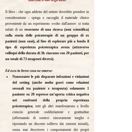
macchia d'olio negli anni.
Il libro - che ogni addetto del settore dovrebbe prendere in 
considerazione - spiega e raccoglie il materiale clinico 
proveniente da un esperimento svolto dall'autore: si tratta 
infatti di un 
resoconto di una ricerca (non scientifica) 
sulla storia delle psicoterapie di un gruppo di ex 
pazienti (non suoi), al fine di esplorare più a fondo il 
tipo di esperienza psicoterapica avuta (attraverso 
colloqui della durata di 3h ciascuno con 20 pazienti, per 
un totale di 73 terapeuti diversi).
Ed ecco in breve cosa ne emerse:
Nonostante le più disparate infrazioni e violazioni 
del setting (anche molto gravi come relazioni 
sessuali tra paziente e terapeuta) solamente 1 
paziente su 20 espresse un’aperta critica negativa 
nei confronti della propria esperienza 
psicoterapica;
 tutti gli altri manifestarono a livello 
conscio generale soddisfazione e gratitudine 
(affermando di sentirsi sinceramente meglio e 
riportando un discreto sollievo dai sintomi iniziali), 
senza mai descrivere i comportamenti dei propri 