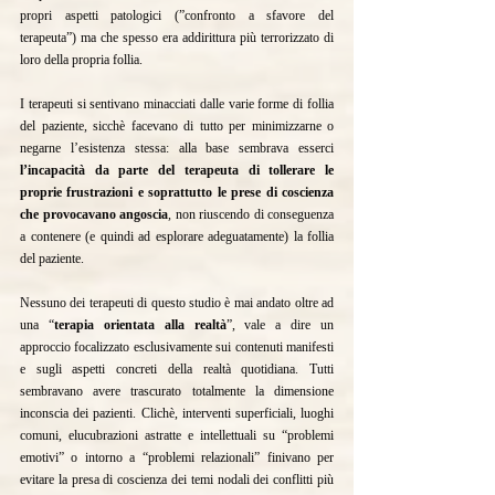
propri aspetti patologici (”confronto a sfavore del 
terapeuta”) ma che spesso era addirittura più terrorizzato di 
loro della propria follia.
I terapeuti si sentivano minacciati dalle varie forme di follia 
del paziente, sicchè facevano di tutto per minimizzarne o 
negarne l’esistenza stessa: alla base sembrava esserci
l’incapacità da parte del terapeuta di tollerare le 
proprie frustrazioni e soprattutto le prese di coscienza 
che provocavano angoscia
, non riuscendo di conseguenza 
a contenere (e quindi ad esplorare adeguatamente) la follia 
del paziente.
Nessuno dei terapeuti di questo studio è mai andato oltre ad 
una “
terapia orientata alla realtà
”, vale a dire un 
approccio focalizzato esclusivamente sui contenuti manifesti 
e sugli aspetti concreti della realtà quotidiana. Tutti 
sembravano avere trascurato totalmente la dimensione 
inconscia dei pazienti. Clichè, interventi superficiali, luoghi 
comuni, elucubrazioni astratte e intellettuali su “problemi 
emotivi” o intorno a “problemi relazionali” finivano per 
evitare la presa di coscienza dei temi nodali dei conflitti più 