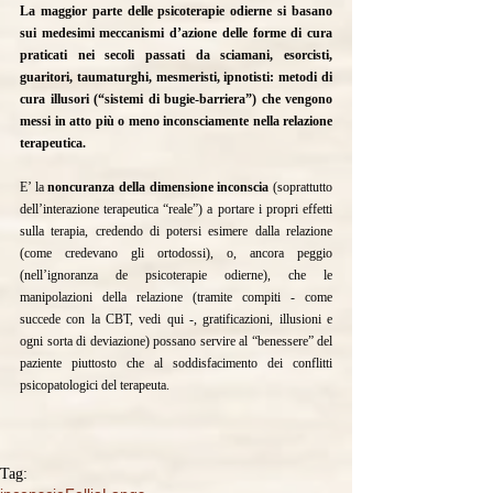
La maggior parte delle psicoterapie odierne si basano 
sui medesimi meccanismi d’azione delle forme di cura 
praticati nei secoli passati da sciamani, esorcisti, 
guaritori, taumaturghi, mesmeristi, ipnotisti: metodi di 
cura illusori (“sistemi di bugie-barriera”) che vengono 
messi in atto più o meno inconsciamente nella relazione 
terapeutica.
E’ la
 noncuranza della dimensione inconscia
 (soprattutto 
dell’interazione terapeutica “reale”) a portare i propri effetti 
sulla terapia, credendo di potersi esimere dalla relazione 
(come credevano gli ortodossi), o, ancora peggio 
(nell’ignoranza de psicoterapie odierne), che le 
manipolazioni della relazione (tramite compiti - come 
succede con la CBT, vedi 
qui
 -, gratificazioni, illusioni e 
ogni sorta di deviazione) possano servire al “benessere” del 
paziente piuttosto che al soddisfacimento dei conflitti 
psicopatologici del terapeuta.
Tag: