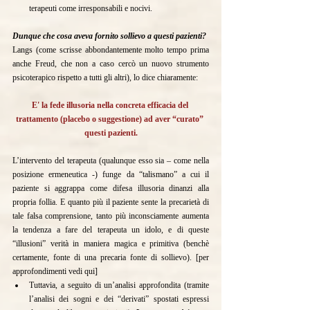
terapeuti come irresponsabili e nocivi.
Dunque che cosa aveva fornito sollievo a questi pazienti?
Langs (come scrisse abbondantemente molto tempo prima 
anche Freud, che non a caso cercò un nuovo strumento 
psicoterapico rispetto a tutti gli altri), lo dice chiaramente:
E' la fede illusoria nella concreta efficacia del 
trattamento (placebo o suggestione) ad aver “curato” 
questi pazienti.
L’intervento del terapeuta (qualunque esso sia – come nella 
posizione ermeneutica -) funge da “talismano” a cui il 
paziente si aggrappa come difesa illusoria dinanzi alla 
propria follia. E quanto più il paziente sente la precarietà di 
tale falsa comprensione, tanto più inconsciamente aumenta 
la tendenza a fare del terapeuta un idolo, e di queste 
“illusioni” verità in maniera magica e primitiva (benchè 
certamente, fonte di una precaria fonte di sollievo). [per 
approfondimenti vedi 
qui
]
Tuttavia, a seguito di un’analisi approfondita (tramite 
l’analisi dei sogni e dei “derivati” spostati espressi 