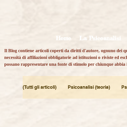
Home
La Psicoanalisi
Il Blog contiene articoli coperti da diritti d'autore, ognuno dei 
necessità di affiliazioni obbligatorie ad istituzioni o riviste ed 
possano rappresentare una fonte di stimolo per chiunque abbia i
(Tutti gli articoli)
Psicoanalisi (teoria)
Ps
Psy e Pedagogia / Sviluppo
Psy e Sci