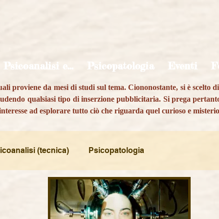
Psicoanalisi e...
Psicopatologia
Eventi
F
quali proviene da mesi di studi sul tema. Ciononostante, si è scelto 
escludendo qualsiasi tipo di inserzione pubblicitaria. Si prega pertan
nteresse ad esplorare tutto ciò che riguarda quel curioso e misteri
icoanalisi (tecnica)
Psicopatologia
enze umane
Psy e Arte
Psy e Contemporaneità