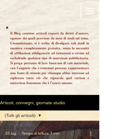
Il Blog contiene articoli coperti da diritti d'autore,
ognuno dei quali proviene da mesi di studi sul tema.
Ciononostante, si è scelto di divulgare tali studi in
maniera completamente gratuita, senza la necessità
di affiliazioni obbligatorie ad istituzioni o riviste ed
escludendo qualsiasi tipo di inserzione pubblicitaria.
Si prega pertanto di fare buon uso di tale materiale,
con l'augurio che i contenuti possano rappresentare
una fonte di stimolo per chiunque abbia interesse ad
esplorare tutto ciò che riguarda quel curioso e
misterioso fenomeno che è l'essere umano.
Articoli, convegni, giornate studio
(Tutti gli articoli)
(Tutti gli articoli)
25 lug
Tempo di lettura: 7 min
Psicoanalisi