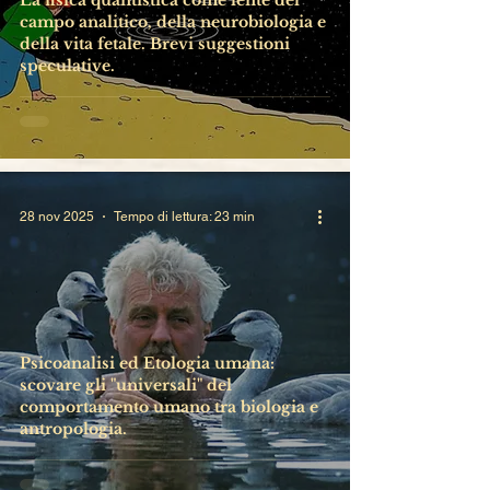
La fisica quantistica come lente del
campo analitico, della neurobiologia e
della vita fetale. Brevi suggestioni
speculative.
28 nov 2025
Tempo di lettura: 23 min
Psicoanalisi ed Etologia umana:
scovare gli "universali" del
comportamento umano tra biologia e
antropologia.