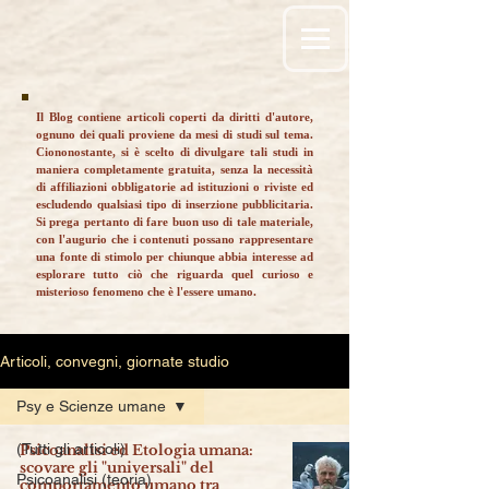
Il Blog contiene articoli coperti da diritti d'autore,
ognuno dei quali proviene da mesi di studi sul tema.
Ciononostante, si è scelto di divulgare tali studi in
maniera completamente gratuita, senza la necessità
di affiliazioni obbligatorie ad istituzioni o riviste ed
escludendo qualsiasi tipo di inserzione pubblicitaria.
Si prega pertanto di fare buon uso di tale materiale,
con l'augurio che i contenuti possano rappresentare
una fonte di stimolo per chiunque abbia interesse ad
esplorare tutto ciò che riguarda quel curioso e
misterioso fenomeno che è l'essere umano.
Articoli, convegni, giornate studio
Psy e Scienze umane
(Tutti gli articoli)
Psicoanalisi ed Etologia umana:
scovare gli "universali" del
Psicoanalisi (teoria)
comportamento umano tra