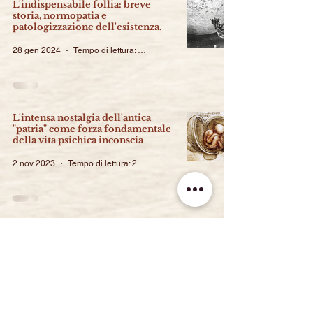
L'indispensabile follia: breve
storia, normopatia e
patologizzazione dell'esistenza.
28 gen 2024
Tempo di lettura: 16 min
L'intensa nostalgia dell'antica
"patria" come forza fondamentale
della vita psichica inconscia
2 nov 2023
Tempo di lettura: 29 min
L’era della postmodernità: le
visioni profetiche di Erich Fromm
sulla società dell’iperconsumo.
4 ott 2022
Tempo di lettura: 16 min