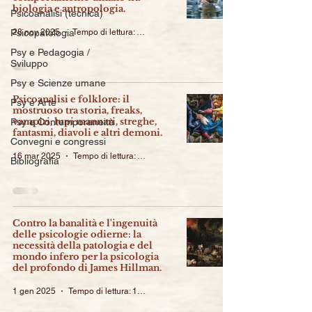
biologia e antropologia.
Psicoanalisi (tecnica)
Psicopatologia
28 nov 2025
Tempo di lettura: 23 min
Psy e Pedagogia /
Sviluppo
Psy e Scienze umane
Psicoanalisi e folklore: il
Psy e Arte
mostruoso tra storia, freaks,
vampiri, lupi mannari, streghe,
Psy e Contemporaneità
fantasmi, diavoli e altri demoni.
Convegni e congressi
16 mar 2025
Tempo di lettura: 29 min
Bibliografia
Contro la banalità e l'ingenuità
delle psicologie odierne: la
necessità della patologia e del
mondo infero per la psicologia
del profondo di James Hillman.
1 gen 2025
Tempo di lettura: 12 min