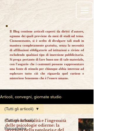
Il Blog contiene articoli coperti da diritti d'autore,
ognuno dei quali proviene da mesi di studi sul tema.
Ciononostante, si è scelto di divulgare tali studi in
maniera completamente gratuita, senza la necessità
di affiliazioni obbligatorie ad istituzioni o riviste ed
escludendo qualsiasi tipo di inserzione pubblicitaria.
Si prega pertanto di fare buon uso di tale materiale,
con l'augurio che i contenuti possano rappresentare
una fonte di stimolo per chiunque abbia interesse ad
esplorare tutto ciò che riguarda quel curioso e
misterioso fenomeno che è l'essere umano.
Articoli, convegni, giornate studio
(Tutti gli articoli)
(Tutti gli articoli)
Contro la banalità e l'ingenuità
delle psicologie odierne: la
Psicoanalisi
necessità della patologia e del