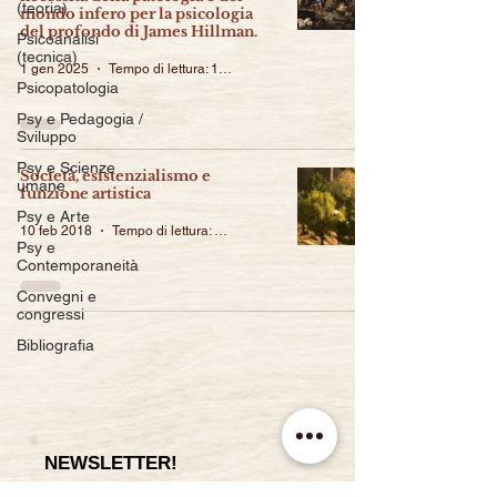
(teoria)
mondo infero per la psicologia
del profondo di James Hillman.
Psicoanalisi
(tecnica)
1 gen 2025
Tempo di lettura: 12 min
Psicopatologia
Psy e Pedagogia /
Sviluppo
Psy e Scienze
Società, esistenzialismo e
umane
funzione artistica
Psy e Arte
10 feb 2018
Tempo di lettura: 4 min
Psy e
Contemporaneità
Convegni e
congressi
Bibliografia
NEWSLETTER!