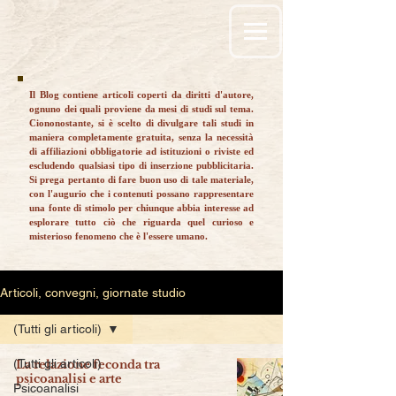
Il Blog contiene articoli coperti da diritti d'autore,
ognuno dei quali proviene da mesi di studi sul tema.
Ciononostante, si è scelto di divulgare tali studi in
maniera completamente gratuita, senza la necessità
di affiliazioni obbligatorie ad istituzioni o riviste ed
escludendo qualsiasi tipo di inserzione pubblicitaria.
Si prega pertanto di fare buon uso di tale materiale,
con l'augurio che i contenuti possano rappresentare
una fonte di stimolo per chiunque abbia interesse ad
esplorare tutto ciò che riguarda quel curioso e
misterioso fenomeno che è l'essere umano.
Articoli, convegni, giornate studio
(Tutti gli articoli)
(Tutti gli articoli)
La relazione feconda tra
psicoanalisi e arte
Psicoanalisi