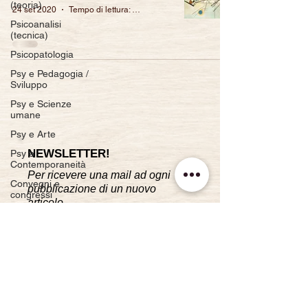
(teoria)
24 set 2020
Tempo di lettura: 18 min
Psicoanalisi
(tecnica)
Psicopatologia
Psy e Pedagogia /
Sviluppo
Psy e Scienze
umane
Psy e Arte
NEWSLETTER!
Psy e
Contemporaneità
Per ricevere una mail ad ogni
Convegni e
pubblicazione di un nuovo
congressi
articolo.
Bibliografia
Iscriviti