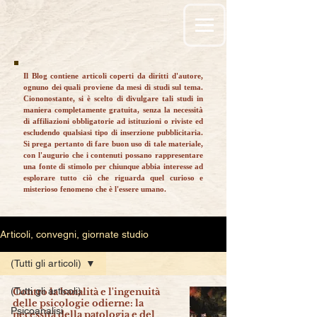
Il Blog contiene articoli coperti da diritti d'autore,
ognuno dei quali proviene da mesi di studi sul tema.
Ciononostante, si è scelto di divulgare tali studi in
maniera completamente gratuita, senza la necessità
di affiliazioni obbligatorie ad istituzioni o riviste ed
escludendo qualsiasi tipo di inserzione pubblicitaria.
Si prega pertanto di fare buon uso di tale materiale,
con l'augurio che i contenuti possano rappresentare
una fonte di stimolo per chiunque abbia interesse ad
esplorare tutto ciò che riguarda quel curioso e
misterioso fenomeno che è l'essere umano.
Articoli, convegni, giornate studio
(Tutti gli articoli)
(Tutti gli articoli)
Contro la banalità e l'ingenuità
delle psicologie odierne: la
Psicoanalisi
necessità della patologia e del