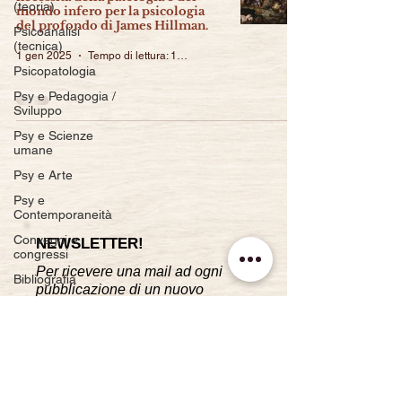
(teoria)
mondo infero per la psicologia
del profondo di James Hillman.
Psicoanalisi
(tecnica)
1 gen 2025
Tempo di lettura: 12 min
Psicopatologia
Psy e Pedagogia /
Sviluppo
Psy e Scienze
umane
Psy e Arte
Psy e
Contemporaneità
Convegni e
NEWSLETTER!
congressi
Per ricevere una mail ad ogni
Bibliografia
pubblicazione di un nuovo
articolo.