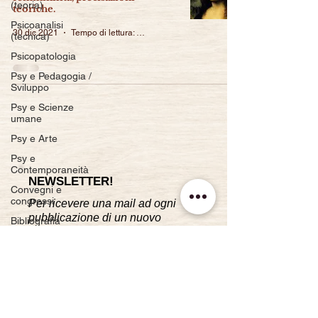
(teoria)
teoriche.
Psicoanalisi
30 dic 2021
Tempo di lettura: 37 min
(tecnica)
Psicopatologia
Psy e Pedagogia /
Sviluppo
Psy e Scienze
umane
Psy e Arte
Psy e
Contemporaneità
NEWSLETTER!
Convegni e
congressi
Per ricevere una mail ad ogni
pubblicazione di un nuovo
Bibliografia
articolo.