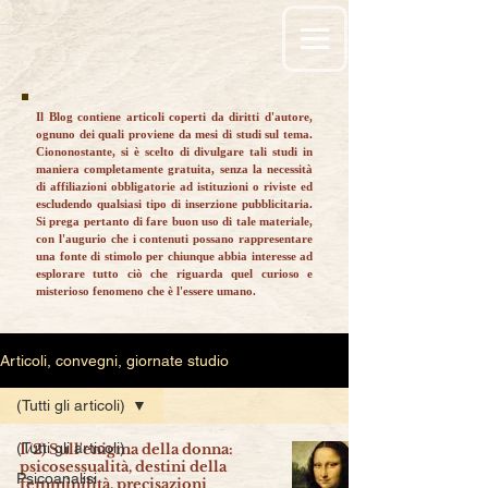
Il Blog contiene articoli coperti da diritti d'autore,
ognuno dei quali proviene da mesi di studi sul tema.
Ciononostante, si è scelto di divulgare tali studi in
maniera completamente gratuita, senza la necessità
di affiliazioni obbligatorie ad istituzioni o riviste ed
escludendo qualsiasi tipo di inserzione pubblicitaria.
Si prega pertanto di fare buon uso di tale materiale,
con l'augurio che i contenuti possano rappresentare
una fonte di stimolo per chiunque abbia interesse ad
esplorare tutto ciò che riguarda quel curioso e
misterioso fenomeno che è l'essere umano.
Articoli, convegni, giornate studio
(Tutti gli articoli)
(Tutti gli articoli)
1/2) Sull'enigma della donna:
psicosessualità, destini della
Psicoanalisi
femminilità, precisazioni