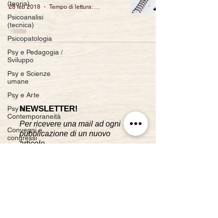
(teoria)
28 feb 2018
Tempo di lettura: 3 min
Psicoanalisi
(tecnica)
Psicopatologia
Psy e Pedagogia /
Sviluppo
Psy e Scienze
umane
Psy e Arte
NEWSLETTER!
Psy e
Contemporaneità
Per ricevere una mail ad ogni
Convegni e
pubblicazione di un nuovo
congressi
articolo.
Bibliografia
Iscriviti