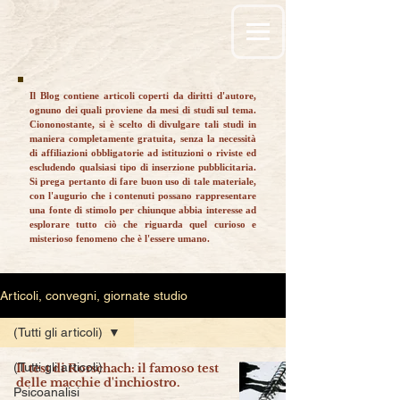
Il Blog contiene articoli coperti da diritti d'autore,
ognuno dei quali proviene da mesi di studi sul tema.
Ciononostante, si è scelto di divulgare tali studi in
maniera completamente gratuita, senza la necessità
di affiliazioni obbligatorie ad istituzioni o riviste ed
escludendo qualsiasi tipo di inserzione pubblicitaria.
Si prega pertanto di fare buon uso di tale materiale,
con l'augurio che i contenuti possano rappresentare
una fonte di stimolo per chiunque abbia interesse ad
esplorare tutto ciò che riguarda quel curioso e
misterioso fenomeno che è l'essere umano.
Articoli, convegni, giornate studio
(Tutti gli articoli)
(Tutti gli articoli)
Il test di Rorschach: il famoso test
delle macchie d'inchiostro.
Psicoanalisi