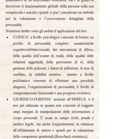
descrivere il funzionamento globale della persona nella sua 
complessità e unicità,e quindi si puo’ considerare un metodo 
per la valutazione e l’osservazione dettagliata della 
personalità.
Numerosi inoltre sono gli ambiti d’applicazione del test:
CLINICO: a livello psicologico consente di fornire un 
profilo di personalità completo: caratteristiche 
cognitive/affettive/sociali, dei meccanismi di difesa, 
della qualità dell’esame di realtà, della qualità delle 
relazioni oggettuali, della percezione di sé, della 
gestione delle pulsioni, i fattori di inibizione, le aree di 
conflitto, la stabilità emotiva… mentre a livello 
psichiatrico consente di effettuare una possibile 
diagnosi, l’organizzazione di personalità, il livello di 
compromissione funzionale e una prognosi evolutiva
GIURIDICO-FORENSE: assieme all’MMPI-II, è il 
test più utilizzato in quanto non consente al soggetto 
ampi margini di manipolazione delle informazioni a 
scopo personale. E’ usato in campo civile, penale e 
medico legale, ma anche frequentemente in relazione 
all’affidamento di minori e quindi per la valutazione 
delle competenze genitoriali (Rorschach sistemico);