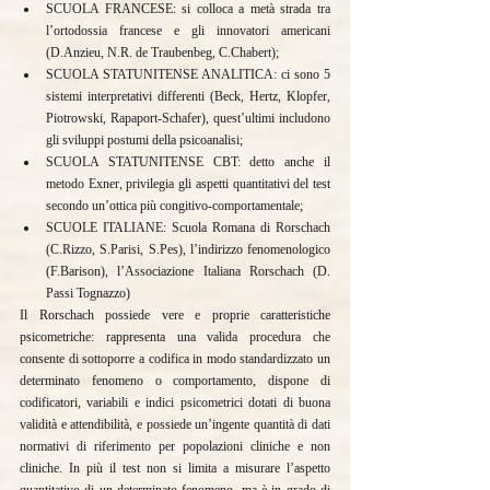
SCUOLA FRANCESE: si colloca a metà strada tra 
l’ortodossia francese e gli innovatori americani 
(D.Anzieu, N.R. de Traubenbeg, C.Chabert);
SCUOLA STATUNITENSE ANALITICA: ci sono 5 
sistemi interpretativi differenti (Beck, Hertz, Klopfer, 
Piotrowski, Rapaport-Schafer), quest’ultimi includono 
gli sviluppi postumi della psicoanalisi;
SCUOLA STATUNITENSE CBT: detto anche il 
metodo Exner, privilegia gli aspetti quantitativi del test 
secondo un’ottica più congitivo-comportamentale;
SCUOLE ITALIANE: Scuola Romana di Rorschach 
(C.Rizzo, S.Parisi, S.Pes), l’indirizzo fenomenologico 
(F.Barison), l’Associazione Italiana Rorschach (D. 
Passi Tognazzo)
Il Rorschach possiede vere e proprie caratteristiche 
psicometriche: rappresenta una valida procedura che 
consente di sottoporre a codifica in modo standardizzato un 
determinato fenomeno o comportamento, dispone di 
codificatori, variabili e indici psicometrici dotati di buona 
validità e attendibilità, e possiede un’ingente quantità di dati 
normativi di riferimento per popolazioni cliniche e non 
cliniche. In più il test non si limita a misurare l’aspetto 
quantitativo di un determinato fenomeno, ma è in grado di 