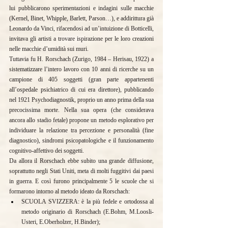
lui pubblicarono sperimentazioni e indagini sulle macchie 
(Kernel, Binet, Whipple, Barlett, Parson…), e addirittura già 
Leonardo da Vinci, rifacendosi ad un’intuizione di Botticelli, 
invitava gli artisti a trovare ispirazione per le loro creazioni 
nelle macchie d’umidità sui muri.
Tuttavia fu H. Rorschach (Zurigo, 1984 – Herisau, 1922) a 
sistematizzare l’intero lavoro con 10 anni di ricerche su un 
campione di 405 soggetti (gran parte appartenenti 
all’ospedale psichiatrico di cui era direttore), pubblicando 
nel 1921 Psychodiagnostik, proprio un anno prima della sua 
precocissima morte. Nella sua opera (che considerava 
ancora allo stadio fetale) propone un metodo esplorativo per 
individuare la relazione tra percezione e personalità (fine 
diagnostico), sindromi psicopatologiche e il funzionamento 
cognitivo-affettivo dei soggetti.
Da allora il Rorschach ebbe subito una grande diffusione, 
soprattutto negli Stati Uniti, meta di molti fuggitivi dai paesi 
in guerra. E così furono principalmente 5 le scuole che si 
formarono intorno al metodo ideato da Rorschach:
SCUOLA SVIZZERA: è la più fedele e ortodossa al 
metodo originario di Rorschach (E.Bohm, M.Loosli-
Usteri, E.Oberholzer, H.Binder);