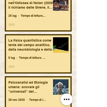
nell'Odissea di Nolan (2026):
il richiamo delle Sirene, il
mare, la nekyia, la nostalgia.
25 lug
Tempo di lettura: 7 min
La fisica quantistica
Psicoanalisi ed
come lente del campo
umana: scovare 
analitico, della
"universali" del
neurobiologia e della
comportamento
La fisica quantistica come
vita fetale. Brevi
tra biologia e
lente del campo analitico,
suggestioni speculative.
antropologia.
della neurobiologia e della
vita fetale. Brevi suggestioni
5 lug
Tempo di lettura: 11 min
speculative.
Psicoanalisi ed Etologia
umana: scovare gli
"universali" del
comportamento umano tra
28 nov 2025
Tempo di lettura: 23 min
biologia e antropologia.