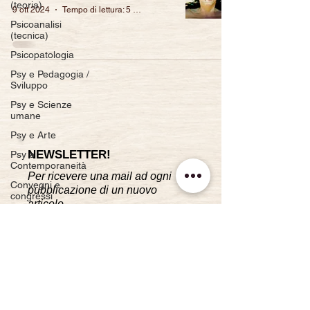
(teoria)
9 ott 2024
Tempo di lettura: 5 min
Psicoanalisi
(tecnica)
Psicopatologia
Psy e Pedagogia /
Sviluppo
Psy e Scienze
umane
Psy e Arte
NEWSLETTER!
Psy e
Contemporaneità
Per ricevere una mail ad ogni
Convegni e
pubblicazione di un nuovo
congressi
articolo.
Bibliografia
Iscriviti