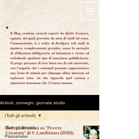
Il Blog contiene articoli coperti da diritti d'autore,
ognuno dei quali proviene da mesi di studi sul tema.
Ciononostante, si è scelto di divulgare tali studi in
maniera completamente gratuita, senza la necessità
di affiliazioni obbligatorie ad istituzioni o riviste ed
escludendo qualsiasi tipo di inserzione pubblicitaria.
Si prega pertanto di fare buon uso di tale materiale,
con l'augurio che i contenuti possano rappresentare
una fonte di stimolo per chiunque abbia interesse ad
esplorare tutto ciò che riguarda quel curioso e
misterioso fenomeno che è l'essere umano.
Articoli, convegni, giornate studio
(Tutti gli articoli)
(Tutti gli articoli)
Brevi riflessioni su "Povere
Creature" di Y. Lanthimos (2023).
Psicoanalisi