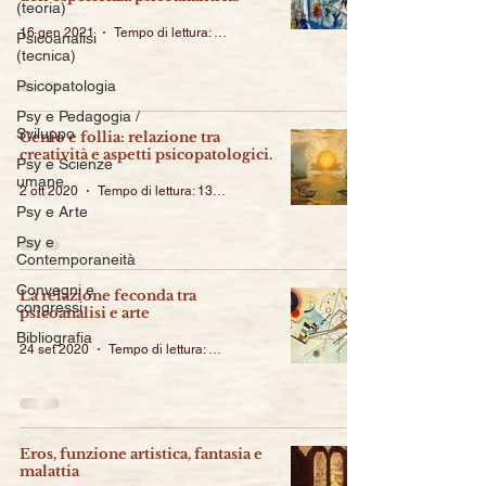
(teoria)
16 gen 2021
Tempo di lettura: 17 min
Psicoanalisi
(tecnica)
Psicopatologia
Psy e Pedagogia /
Sviluppo
Genio e follia: relazione tra
creatività e aspetti psicopatologici.
Psy e Scienze
umane
2 ott 2020
Tempo di lettura: 13 min
Psy e Arte
Psy e
Contemporaneità
Convegni e
La relazione feconda tra
congressi
psicoanalisi e arte
Bibliografia
24 set 2020
Tempo di lettura: 18 min
Eros, funzione artistica, fantasia e
malattia