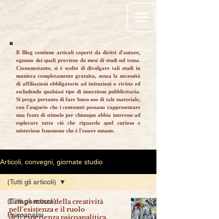
Il Blog contiene articoli coperti da diritti d'autore,
ognuno dei quali proviene da mesi di studi sul tema.
Ciononostante, si è scelto di divulgare tali studi in
maniera completamente gratuita, senza la necessità
di affiliazioni obbligatorie ad istituzioni o riviste ed
escludendo qualsiasi tipo di inserzione pubblicitaria.
Si prega pertanto di fare buon uso di tale materiale,
con l'augurio che i contenuti possano rappresentare
una fonte di stimolo per chiunque abbia interesse ad
esplorare tutto ciò che riguarda quel curioso e
misterioso fenomeno che è l'essere umano.
Articoli, convegni, giornate studio
(Tutti gli articoli)
(Tutti gli articoli)
L'importanza della creatività
nell'esistenza e il ruolo
Psicoanalisi
dell'esperienza psicoanalitica.