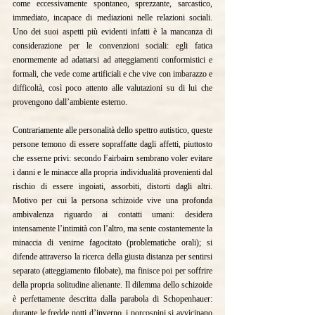
come eccessivamente spontaneo, sprezzante, sarcastico, 
immediato, incapace di mediazioni nelle relazioni sociali. 
Uno dei suoi aspetti più evidenti infatti è la mancanza di 
considerazione per le convenzioni sociali: egli fatica 
enormemente ad adattarsi ad atteggiamenti conformistici e 
formali, che vede come artificiali e che vive con imbarazzo e 
difficoltà, così poco attento alle valutazioni su di lui che 
provengono dall’ambiente esterno.
Contrariamente alle personalità dello spettro autistico, queste 
persone temono di essere sopraffatte dagli affetti, piuttosto 
che esserne privi: secondo Fairbairn sembrano voler evitare 
i danni e le minacce alla propria individualità provenienti dal 
rischio di essere ingoiati, assorbiti, distorti dagli altri. 
Motivo per cui la persona schizoide vive una profonda 
ambivalenza riguardo ai contatti umani: desidera 
intensamente l’intimità con l’altro, ma sente costantemente la 
minaccia di venirne fagocitato (problematiche orali); si 
difende attraverso la ricerca della giusta distanza per sentirsi 
separato (atteggiamento filobate), ma finisce poi per soffrire 
della propria solitudine alienante. Il dilemma dello schizoide 
è perfettamente descritta dalla parabola di Schopenhauer: 
durante le fredde notti d’inverno, i porcospini si avvicinano 