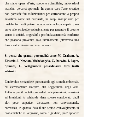
che siano opere d’arte, scoperte scientifiche, innovazioni 
teoriche, percorsi spirituali. In questo caso l’atto creativo 
non possiede fini esibizionistici per corroborare la propria 
autostima come nel narcisista, nè scopi manipolativi per 
qualche forma di potere come accade nello psicopatico, ma 
serve allo schizoide esclusivamente per garantire il proprio 
senso di unicità, originalità e profonda autenticità; conferme 
che possono provenire solo internamente (attraverso una 
feroce autocritica) e non esternamente.
Si pensa che grandi personalità come M. Graham, A. 
Einstein, I. Newton, Michelangelo, C. Darwin, J. Joyce, 
Spinoza, L. Wittgenstein possedessero forti tratti 
schizoidi.
L’individuo schizoide è ipersensibile agli stimoli ambientali, 
ed estremamente ricettivo alla soggettività degli altri. 
Tuttavia, per il contatto immediato alle percezioni, emozioni 
ed intuizioni, lo schizoide viene spesso considerato dagli 
altri poco empatico, distaccato, non convenzionale, 
eccentrico, in quanto, dato il suo scarso coinvolgimento in 
problematiche di vergogna, colpa o giudizio, puo’ apparire 