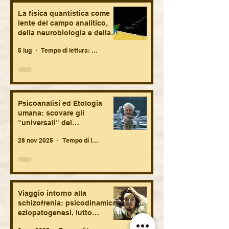
eziopatogenesi, lutto
che ci riguarda
La fisica quantistica come
originario,
vicino, oggi più
lente del campo analitico,
considerazioni
della neurobiologia e della
terapeutiche e
vita fetale. Brevi suggestioni
sociologiche.
5 lug
Tempo di lettura: 11 min
speculative.
Psicoanalisi ed Etologia
umana: scovare gli
"universali" del
comportamento umano tra
28 nov 2025
Tempo di lettura: 23 min
biologia e antropologia.
Viaggio intorno alla
schizofrenia: psicodinamica,
eziopatogenesi, lutto
originario, considerazioni