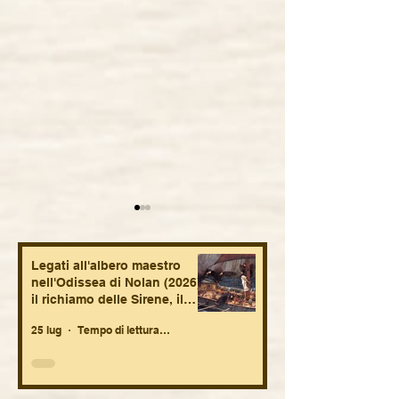
Legati all'albero maestro
nell'Odissea di Nolan (2026):
il richiamo delle Sirene, il
mare, la nekyia, la nostalgia.
25 lug
Tempo di lettura: 7 min
Viaggio intorno alla
La zona d'inter
schizofrenia:
(2023) di J. Gla
psicodinamica,
dissonanza dell