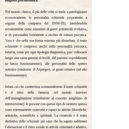
diagnosi psicoanalitica.
Nel mondo clinico, il più delle volte si tende a patologizzare 
eccessivamente la personalità schizoide (soprattutto a 
seguito della comparsa del DSM-III), intendendola 
erroneamente come sinonimo di grave primitività evolutiva, 
o di personalità fortemente a rischio di rottura psicotica. 
Vero è che nella sua forma estrema più disturbata, il tratto 
schizoide è compreso anche nella personalità psicotica, 
tuttavia, come per ogni tipologia diagnostica, puo’ collocarsi 
lungo una vasta gamma di livelli, dal paziente ospedalizzato 
(a basso funzionamento), alle personalità dello spettro 
autistico (sindrome di Asperger), al genio creativo (ad alto 
funzionamento).
Infatti ciò che caratterizza sostanzialmente il tratto schizoide 
è il ritiro nella fantasia, nel mondo interiore 
dell’immaginazione (similmente al concetto junghiano di 
introversione): le persone con questo tipo di carattere spesso 
sono estremamente coinvolte e capaci in attività filosofiche, 
artistiche, scientifiche e spirituali. La creatività è il tratto 
distintivo dello schizoide più sano che ha saputo sublimare 
l’alienazione e il ritiro sociale in attività stimolanti e adattive, 