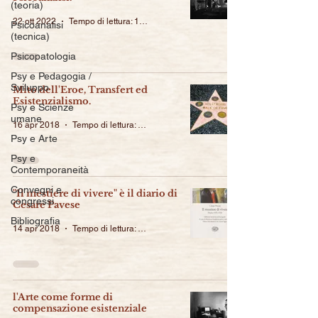
(teoria)
22 ott 2022
Tempo di lettura: 14 min
Psicoanalisi
(tecnica)
Psicopatologia
Psy e Pedagogia /
Sviluppo
Mito dell'Eroe, Transfert ed
Esistenzialismo.
Psy e Scienze
umane
16 apr 2018
Tempo di lettura: 2 min
Psy e Arte
Psy e
Contemporaneità
Convegni e
"Il mestiere di vivere" è il diario di
congressi
Cesare Pavese
Bibliografia
14 apr 2018
Tempo di lettura: 1 min
l'Arte come forme di
compensazione esistenziale