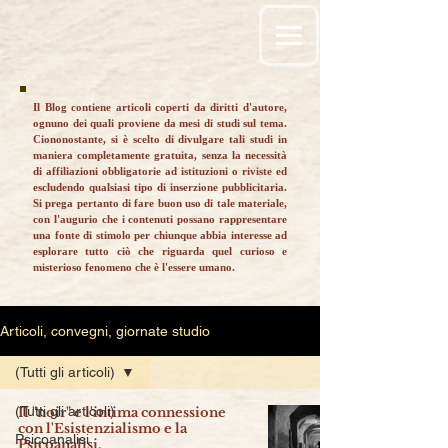
Il Blog contiene articoli coperti da diritti d'autore,
ognuno dei quali proviene da mesi di studi sul tema.
Ciononostante, si è scelto di divulgare tali studi in
maniera completamente gratuita, senza la necessità
di affiliazioni obbligatorie ad istituzioni o riviste ed
escludendo qualsiasi tipo di inserzione pubblicitaria.
Si prega pertanto di fare buon uso di tale materiale,
con l'augurio che i contenuti possano rappresentare
una fonte di stimolo per chiunque abbia interesse ad
esplorare tutto ciò che riguarda quel curioso e
misterioso fenomeno che è l'essere umano.
Articoli, convegni, giornate studio
(Tutti gli articoli)
(Tutti gli articoli)
Il "noir" e l'intima connessione
con l'Esistenzialismo e la
Psicoanalisi
Psicoanalisi.