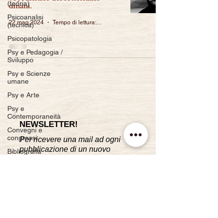
(teoria)
umani.
Psicoanalisi
22 mag 2024
Tempo di lettura: 9 min
(tecnica)
Psicopatologia
Psy e Pedagogia /
Sviluppo
Psy e Scienze
umane
Psy e Arte
Psy e
Contemporaneità
NEWSLETTER!
Convegni e
congressi
Per ricevere una mail ad ogni
pubblicazione di un nuovo
Bibliografia
articolo.