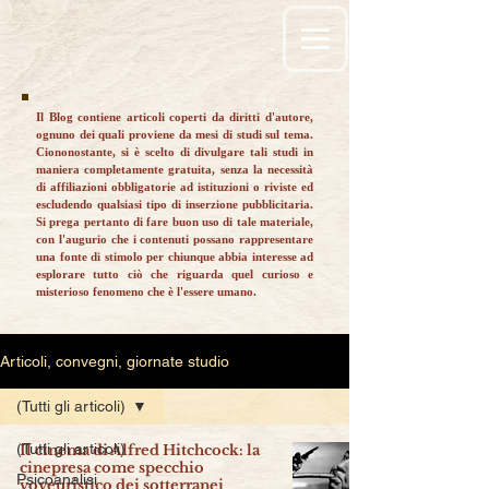
Il Blog contiene articoli coperti da diritti d'autore,
ognuno dei quali proviene da mesi di studi sul tema.
Ciononostante, si è scelto di divulgare tali studi in
maniera completamente gratuita, senza la necessità
di affiliazioni obbligatorie ad istituzioni o riviste ed
escludendo qualsiasi tipo di inserzione pubblicitaria.
Si prega pertanto di fare buon uso di tale materiale,
con l'augurio che i contenuti possano rappresentare
una fonte di stimolo per chiunque abbia interesse ad
esplorare tutto ciò che riguarda quel curioso e
misterioso fenomeno che è l'essere umano.
Articoli, convegni, giornate studio
(Tutti gli articoli)
(Tutti gli articoli)
Il cinema di Alfred Hitchcock: la
cinepresa come specchio
Psicoanalisi
voyeuristico dei sotterranei