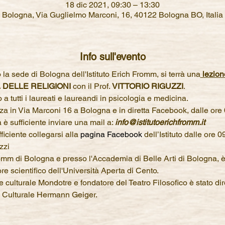
18 dic 2021, 09:30 – 13:30
Bologna, Via Guglielmo Marconi, 16, 40122 Bologna BO, Italia
Info sull'evento
a sede di Bologna dell'Istituto Erich Fromm, si terrà una
 lezion
 DELLE RELIGIONI 
con il Prof. 
VITTORIO RIGUZZI
.
 a tutti i laureati e laureandi in psicologia e medicina.
nza in Via Marconi 16 a Bologna e in diretta Facebook, dalle ore 
è sufficiente inviare una mail a: 
info@istitutoerichfromm.it
ficiente collegarsi alla
pagina Facebook
dell’Istituto dalle ore 0
zzi
romm di Bologna e presso l'Accademia di Belle Arti di Bologna, è
ore scientifico dell'Università Aperta di Cento.
culturale Mondotre e fondatore del Teatro Filosofico è stato diret
 Culturale Hermann Geiger.