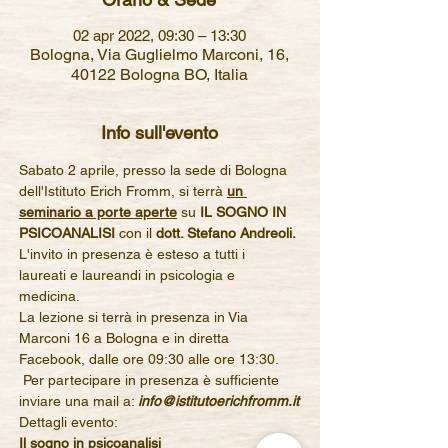
02 apr 2022, 09:30 – 13:30
Bologna, Via Guglielmo Marconi, 16,
40122 Bologna BO, Italia
Info sull'evento
Sabato 2 aprile, presso la sede di Bologna 
dell'Istituto Erich Fromm, si terrà 
un 
seminario a porte aperte
su 
IL SOGNO IN 
PSICOANALISI 
con il 
dott. Stefano Andreoli.
L'invito in presenza è esteso a tutti i 
laureati e laureandi in psicologia e 
medicina.
La lezione si terrà in presenza in Via 
Marconi 16 a Bologna e in diretta 
Facebook, dalle ore 09:30 alle ore 13:30.
 Per partecipare in presenza è sufficiente 
inviare una mail a: 
info@istitutoerichfromm.it
Dettagli evento: