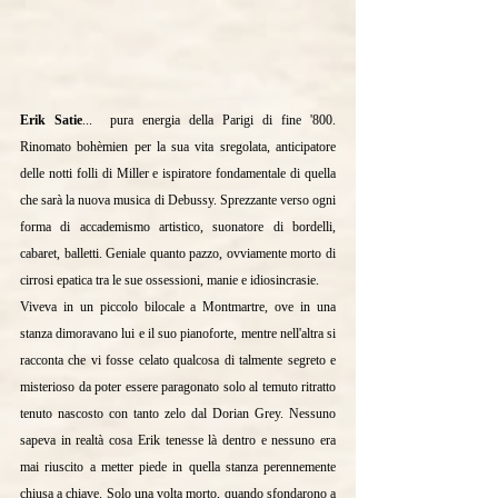
Erik Satie
...  pura energia della Parigi di fine '800. 
Rinomato bohèmien per la sua vita sregolata, anticipatore 
delle notti folli di Miller e ispiratore fondamentale di quella 
che sarà la nuova musica di Debussy. Sprezzante verso ogni 
forma di accademismo artistico, suonatore di bordelli, 
cabaret, balletti. Geniale quanto pazzo, ovviamente morto di 
cirrosi epatica tra le sue ossessioni, manie e idiosincrasie.
Viveva in un piccolo bilocale a Montmartre, ove in una 
stanza dimoravano lui e il suo pianoforte, mentre nell'altra si 
racconta che vi fosse celato qualcosa di talmente segreto e 
misterioso da poter essere paragonato solo al temuto ritratto 
tenuto nascosto con tanto zelo dal Dorian Grey. Nessuno 
sapeva in realtà cosa Erik tenesse là dentro e nessuno era 
mai riuscito a metter piede in quella stanza perennemente 
chiusa a chiave. Solo una volta morto, quando sfondarono a 