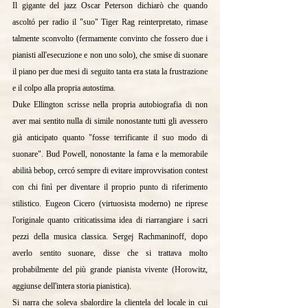
Il gigante del jazz Oscar Peterson dichiarò che quando 
ascoltó per radio il "suo" Tiger Rag reinterpretato, rimase 
talmente sconvolto (fermamente convinto che fossero due i 
pianisti all'esecuzione e non uno solo), che smise di suonare 
il piano per due mesi di seguito tanta era stata la frustrazione 
e il colpo alla propria autostima.
Duke Ellington scrisse nella propria autobiografia di non 
aver mai sentito nulla di simile nonostante tutti gli avessero 
già anticipato quanto "fosse terrificante il suo modo di 
suonare". Bud Powell, nonostante la fama e la memorabile 
abilità bebop, cercó sempre di evitare improvvisation contest 
con chi finì per diventare il proprio punto di riferimento 
stilistico. Eugeon Cicero (virtuosista moderno) ne riprese 
l'originale quanto criticatissima idea di riarrangiare i sacri 
pezzi della musica classica. Sergej Rachmaninoff, dopo 
averlo sentito suonare, disse che si trattava molto 
probabilmente del più grande pianista vivente (Horowitz, 
aggiunse dell'intera storia pianistica).
Si narra che soleva sbalordire la clientela del locale in cui 