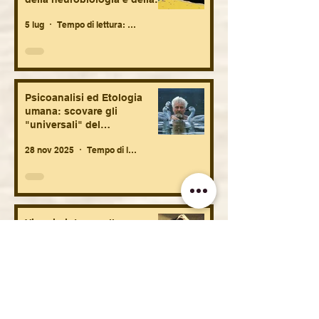
vita fetale. Brevi suggestioni
5 lug
Tempo di lettura: 11 min
speculative.
Psicoanalisi ed Etologia
umana: scovare gli
"universali" del
comportamento umano tra
28 nov 2025
Tempo di lettura: 23 min
biologia e antropologia.
Viaggio intorno alla
schizofrenia: psicodinamica,
eziopatogenesi, lutto
originario, considerazioni
3 nov 2025
Tempo di lettura: 34 min
terapeutiche e sociologiche.