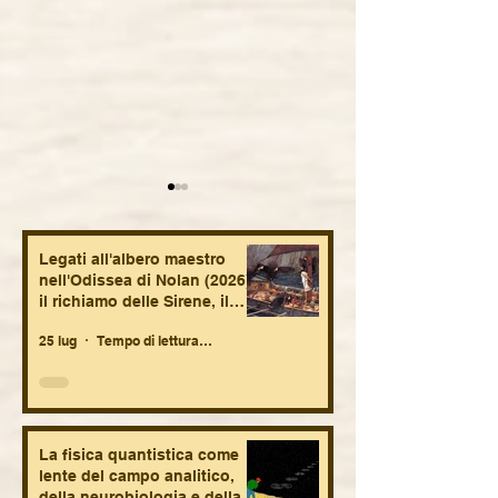
Legati all'albero maestro
nell'Odissea di Nolan (2026):
il richiamo delle Sirene, il
mare, la nekyia, la nostalgia.
25 lug
Tempo di lettura: 7 min
La zona d'interesse
Breve analisi de
(2023) di J. Glazer: la
"Le otto monta
dissonanza dell'orrore
(2022), di F. Van
che ci riguarda da molto
Groeningen e C
La fisica quantistica come
vicino, oggi più che mai.
Vandermeersch
lente del campo analitico,
della neurobiologia e della