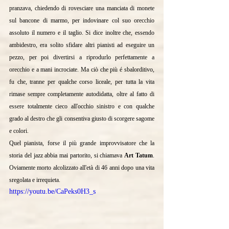
pranzava, chiedendo di rovesciare una manciata di monete 
sul bancone di marmo, per indovinare col suo orecchio 
assoluto il numero e il taglio. Si dice inoltre che, essendo 
ambidestro, era solito sfidare altri pianisti ad eseguire un 
pezzo, per poi divertirsi a riprodurlo perfettamente a 
orecchio e a mani incrociate. Ma ciò che più é sbalorditivo, 
fu che, tranne per qualche corso liceale, per tutta la vita 
rimase sempre completamente autodidatta, oltre al fatto di 
essere totalmente cieco all'occhio sinistro e con qualche 
grado al destro che gli consentiva giusto di scorgere sagome 
e colori.
Quel pianista, forse il più grande improvvisatore che la 
storia del jazz abbia mai partorito, si chiamava 
Art Tatum
. 
Oviamente morto alcolizzato all'età di 46 anni dopo una vita 
sregolata e irrequieta.
https://youtu.be/CaPeks0H3_s