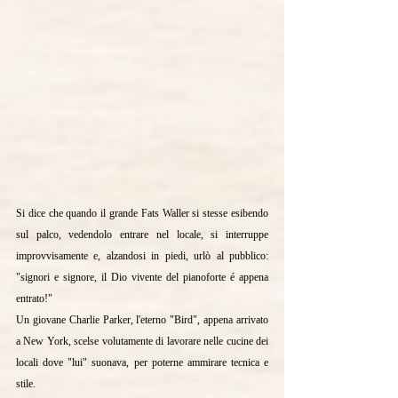
Si dice che quando il grande Fats Waller si stesse esibendo 
sul palco, vedendolo entrare nel locale, si interruppe 
improvvisamente e, alzandosi in piedi, urlò al pubblico: 
"signori e signore, il Dio vivente del pianoforte é appena 
entrato!"
Un giovane Charlie Parker, l'eterno "Bird", appena arrivato 
a New York, scelse volutamente di lavorare nelle cucine dei 
locali dove "lui" suonava, per poterne ammirare tecnica e 
stile.