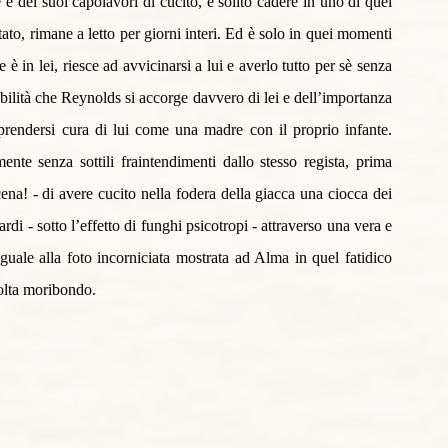
 e dei suoi capolavori di cucito, è solito cadere in uno di quei 
ato, rimane a letto per giorni interi. Ed è solo in quei momenti 
è in lei, riesce ad avvicinarsi a lui e averlo tutto per sè senza 
abilità che Reynolds si accorge davvero di lei e dell’importanza 
 prendersi cura di lui come una madre con il proprio infante. 
ente senza sottili fraintendimenti dallo stesso regista, prima 
na! - di avere cucito nella fodera della giacca una ciocca dei 
rdi - sotto l’effetto di funghi psicotropi - attraverso una vera e 
uale alla foto incorniciata mostrata ad Alma in quel fatidico 
olta moribondo. 