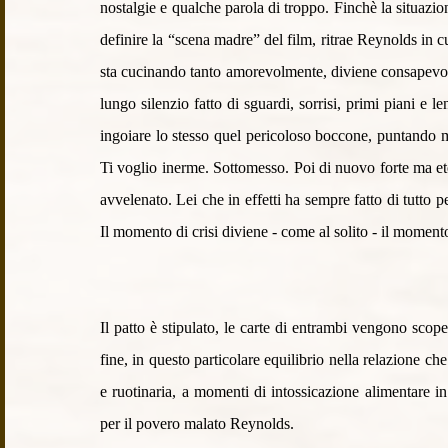
nostalgie e qualche parola di troppo. Finchè la situazion
definire la “scena madre” del film, ritrae Reynolds in 
sta cucinando tanto amorevolmente, diviene consapevole
lungo silenzio fatto di sguardi, sorrisi, primi piani e l
ingoiare lo stesso quel pericoloso boccone, puntando m
Ti voglio inerme. Sottomesso. Poi di nuovo forte ma e
avvelenato. Lei che in effetti ha sempre fatto di tutto pe
Il momento di crisi diviene - come al solito - il momento
Il patto è stipulato, le carte di entrambi vengono scope
fine, in questo particolare equilibrio nella relazione ch
e ruotinaria, a momenti di intossicazione alimentare in
per il povero malato Reynolds.