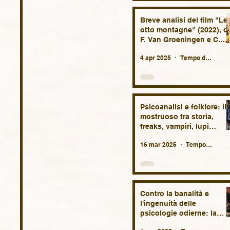
Breve analisi del film "Le
otto montagne" (2022), di
F. Van Groeningen e C.
Vandermeersch
4 apr 2025
Tempo di lettura: 6 min
Psicoanalisi e folklore: il
mostruoso tra storia,
freaks, vampiri, lupi
mannari, streghe,
16 mar 2025
Tempo di lettura: 29 min
fantasmi, diavoli e altri
demoni.
Contro la banalità e
l'ingenuità delle
psicologie odierne: la
necessità della patologia