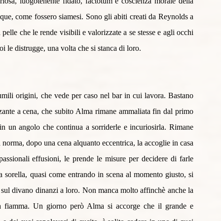
eriosa, luogotenente fidato, factotum e coscienza morale della 
ue, come fossero siamesi. Sono gli abiti creati da Reynolds a 
elle che le rende visibili e valorizzate a se stesse e agli occhi 
 le distrugge, una volta che si stanca di loro.
ili origini, che vede per caso nel bar in cui lavora. Bastano 
zzante a cena, che subito Alma rimane ammaliata fin dal primo 
n un angolo che continua a sorriderle e incuriosirla. Rimane 
norma, dopo una cena alquanto eccentrica, la accoglie in casa 
passionali effusioni, le prende le misure per decidere di farle 
a sorella, quasi come entrando in scena al momento giusto, si 
sul divano dinanzi a loro. Non manca molto affinchè anche la 
ima fiamma. Un giorno però Alma si accorge che il grande e 