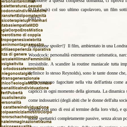
rispondere a questa complessa domanda, ci riprova il 
 personalità
Hillman
ica
letteratura
Loewald
D.D.Lewis) col suo ultimo capolavoro, un film sottile
ico
donna
Individuazione
transfert
Edipo
maternità
(2017). 
psicoterapie
lupi mannari
atabasi
empatia
MDD
ogia
Corpo
Eros
Mistica
ero
erotismo di coppia
ntropogenesi
celebrità
esenin
montagna
mostro
[Attenzione spoiler!]
  Il film, ambientato in una Londra 
ofilia
esperienza riparativa
enza di genere
Woodcock: personalità estremamente carismatica, narcisis
riarcale
Hillman
Femminilità
flosigkeit
vita
irresistibile. A scandire la routine maniacale tutta i
si ortodossa
femminilità
definisce lo stesso Reynolds), sono le tante donne che, 
diniego
nostalgia;
ie
transgenerazionale
volta vengono fagocitate nella vita dell'artista come
ichico
Teologia
MDD
Comico
coanalitica
Individuazione
capricci in ogni momento della giornata. La dinamica 
fert
Pubertà
ssuali
silenzio
come indossatrici (degli abiti che le donne dell'alta so
 personalità
l carattere
individuazione
sepolte con uno di essi al termine della loro vita), e qu
o
colpa
amicizia
mostro
Corpo
ero
rorschach
doppio
come spettatrici completamente passive, senza alcun pote
onale
immaginazione
trauma
a
psicosessualità