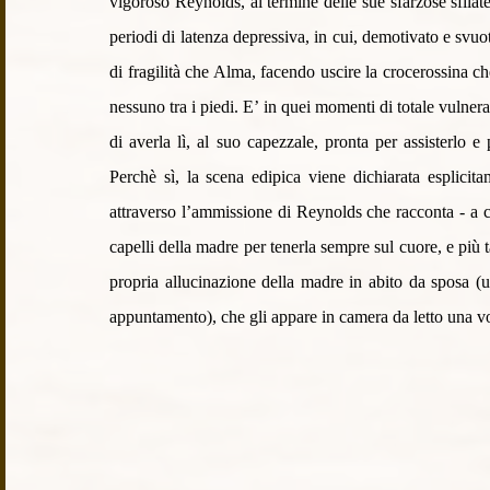
vigoroso Reynolds, al termine delle sue sfarzose sfilate
periodi di latenza depressiva, in cui, demotivato e svuot
di fragilità che Alma, facendo uscire la crocerossina che 
nessuno tra i piedi. E’ in quei momenti di totale vulner
di averla lì, al suo capezzale, pronta per assisterlo e
Perchè sì, la scena edipica viene dichiarata esplicitam
attraverso l’ammissione di Reynolds che racconta - a ce
capelli della madre per tenerla sempre sul cuore, e più ta
propria allucinazione della madre in abito da sposa (ug
appuntamento), che gli appare in camera da letto una v