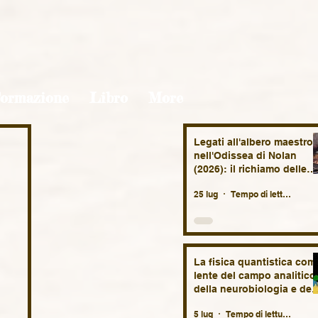
ormazione
Libro
More
Legati all'albero maestro
nell'Odissea di Nolan
(2026): il richiamo delle
Sirene, il mare, la nekyia,
25 lug
Tempo di lettura: 7 min
la nostalgia.
La fisica quantistica com
lente del campo analitico
della neurobiologia e del
vita fetale. Brevi
5 lug
Tempo di lettura: 11 min
suggestioni speculative.