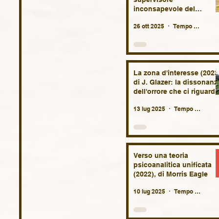
inconsapevole del
terapeuta.
26 ott 2025
Tempo di lettura: 9 min
La zona d'interesse (2023
di J. Glazer: la dissonanz
dell'orrore che ci riguarda
da molto vicino, oggi più
13 lug 2025
Tempo di lettura: 5 min
che mai.
Verso una teoria
psicoanalitica unificata
(2022), di Morris Eagle
10 lug 2025
Tempo di lettura: 4 min