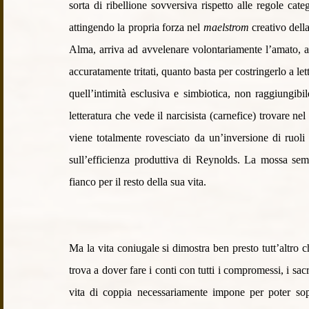
sorta di ribellione sovversiva rispetto alle regole cate
attingendo la propria forza nel 
maelstrom
 creativo dell
Alma, arriva ad avvelenare volontariamente l’amato, a
accuratamente tritati, quanto basta per costringerlo a lett
quell’intimità esclusiva e simbiotica, non raggiungibi
letteratura che vede il narcisista (carnefice) trovare ne
viene totalmente rovesciato da un’inversione di ruoli i
sull’efficienza produttiva di Reynolds. La mossa sem
fianco per il resto della sua vita. 
Ma la vita coniugale si dimostra ben presto tutt’altro c
trova a dover fare i conti con tutti i compromessi, i sacr
vita di coppia necessariamente impone per poter sopra