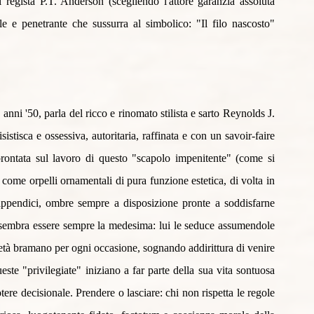
regista P.T. Anderson (scegliendo l'attore garanzia assoluta 
 e penetrante che sussurra al simbolico: "Il filo nascosto" 
anni '50, parla del ricco e rinomato stilista e sarto Reynolds J. 
tisca e ossessiva, autoritaria, raffinata e con un savoir-faire 
mprontata sul lavoro di questo "scapolo impenitente" (come si 
come orpelli ornamentali di pura funzione estetica, di volta in 
 appendici, ombre sempre a disposizione pronte a soddisfarne 
sembra essere sempre la medesima: lui le seduce assumendole 
cietà bramano per ogni occasione, sognando addirittura di venire 
este "privilegiate" iniziano a far parte della sua vita sontuosa 
re decisionale. Prendere o lasciare: chi non rispetta le regole 