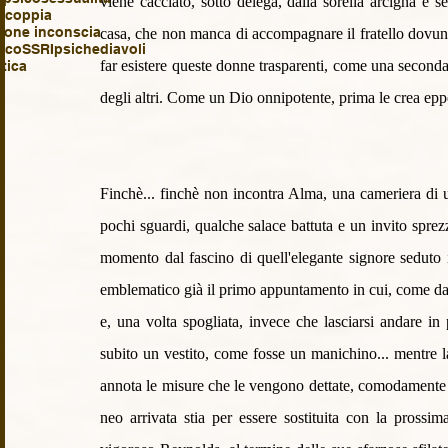
viene cacciato, sotto delega, dalla sorella arcigna e s
i coppia
ione inconscia
casa, che non manca di accompagnare il fratello dovunq
ico
SSRI
psiche
diavoli
far esistere queste donne trasparenti, come una seconda p
tica
degli altri. Come un Dio onnipotente, prima le crea eppoi
Finchè... finchè non incontra Alma, una cameriera di um
pochi sguardi, qualche salace battuta e un invito spre
momento dal fascino di quell'elegante signore seduto i
emblematico già il primo appuntamento in cui, come da 
e, una volta spogliata, invece che lasciarsi andare in 
subito un vestito, come fosse un manichino... mentre l
annota le misure che le vengono dettate, comodamente 
neo arrivata stia per essere sostituita con la pross