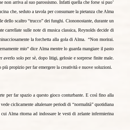
e non arriva al suo parossismo. Infatti quella che forse si puo’ 
cucina che, seduto a tavola per consumare la pietanza che Alma 
 dello scaltro “trucco” dei funghi. Ciononostante, durante un 
ente carrellate sulle note di musica classica, Reynolds decide di 
inacciosamente la forchetta alla gola di Alma.  “Non morirai. 
ternamente mio“ dice Alma mentre lo guarda mangiare il pasto 
r averlo solo per sè, dopo litigi, gelosie e sorprese finite male. 
 più propizio per far emergere la creatività e nuove soluzioni. 
rte per far spazio a questo gioco conturbante. E così fino alla 
e vede ciclicamente altalenare periodi di “normalità” quotidiana 
 cui Alma ritorna ad indossare le vesti di zelante infermierina 