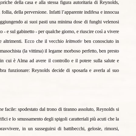
goriche della casa e alla stessa figura autoritaria di Reynolds, 
a follia, della perversione. Infatti l’apparente indifesa e innocua 
ggiungendo ai suoi pasti una minima dose di funghi velenosi 
o - e sul gabinetto - per qualche giorno, e riuscire così a vivere 
le altrimenti. Ecco che il vecchio 
leitmotiv
 ben conosciuto in 
l masochista (la vittima) il legame morboso perfetto, ben presto 
n cui è Alma ad avere il controllo e il potere sulla salute e 
bra funzionare: Reynolds decide di sposarla e averla al suo 
he facile: spodestato dal trono di tiranno assoluto, Reynolds si 
ifici e lo smussamento degli spigoli caratteriali più acuti che la 
vvivere, in un susseguirsi di battibecchi, gelosie, rimorsi, 