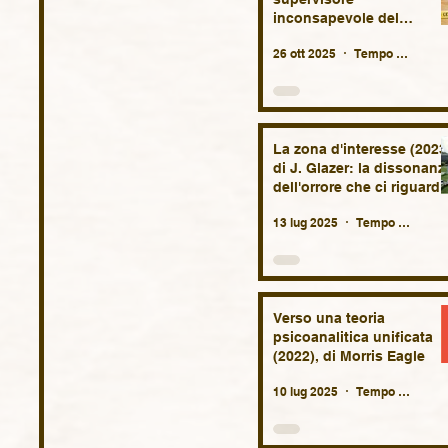
inconsapevole del
terapeuta.
26 ott 2025
Tempo di lettura: 9 min
La zona d'interesse (2023
di J. Glazer: la dissonanz
dell'orrore che ci riguarda
da molto vicino, oggi più
13 lug 2025
Tempo di lettura: 5 min
che mai.
Verso una teoria
psicoanalitica unificata
(2022), di Morris Eagle
10 lug 2025
Tempo di lettura: 4 min