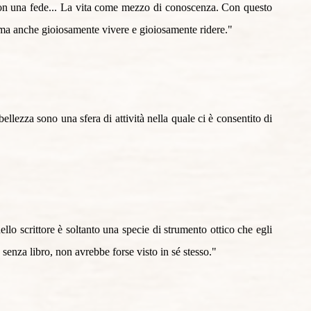
non una fede... La vita come mezzo di conoscenza. Con questo 
 ma anche gioiosamente vivere e gioiosamente ridere."
bellezza sono una sfera di attività nella quale ci è consentito di 
llo scrittore è soltanto una specie di strumento ottico che egli 
, senza libro, non avrebbe forse visto in sé stesso."