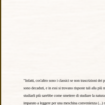
"Infatti, cos'altro sono i classici se non trascrizioni de
sono decaduti, e in essi si trovano risposte tali alla p
studiarli più sarebbe come smettere di studiare la natur
imparato a leggere per una meschina convenienza (...) m