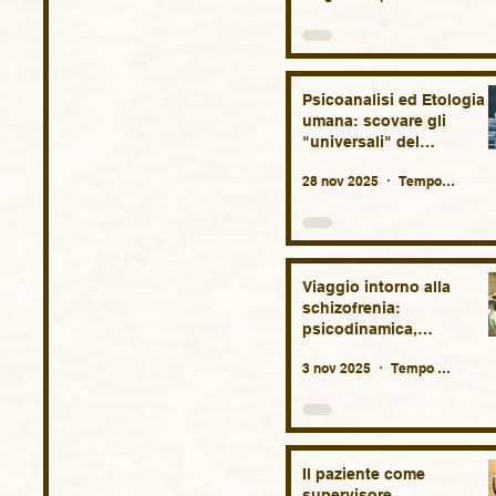
Psicoanalisi ed Etologia
umana: scovare gli
"universali" del
comportamento umano tr
28 nov 2025
Tempo di lettura: 23 min
biologia e antropologia.
Viaggio intorno alla
schizofrenia:
psicodinamica,
eziopatogenesi, lutto
3 nov 2025
Tempo di lettura: 34 min
originario, considerazioni
terapeutiche e
sociologiche.
Il paziente come
supervisore