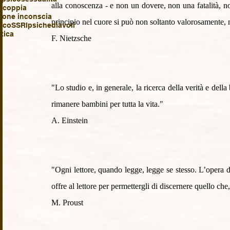
alla conoscenza - e non un dovere, non una fatalità, 
i coppia
ione inconscia
principio nel cuore si può non soltanto valorosamente,
ico
SSRI
psiche
diavoli
tica
F. Nietzsche
"Lo studio e, in generale, la ricerca della verità e della 
rimanere bambini per tutta la vita."
A. Einstein
"Ogni lettore, quando legge, legge se stesso. L’opera de
offre al lettore per permettergli di discernere quello che
M. Proust