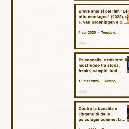
Breve analisi del film "Le
otto montagne" (2022), di
F. Van Groeningen e C.
Vandermeersch
4 apr 2025
Tempo di lettura: 6 min
Psicoanalisi e folklore: il
mostruoso tra storia,
freaks, vampiri, lupi
mannari, streghe,
16 mar 2025
Tempo di lettura: 29 min
fantasmi, diavoli e altri
demoni.
Contro la banalità e
l'ingenuità delle
psicologie odierne: la
necessità della patologia