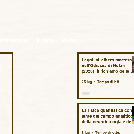
ormazione
Libro
More
Legati all'albero maestro
nell'Odissea di Nolan
(2026): il richiamo delle
Sirene, il mare, la nekyia,
25 lug
Tempo di lettura: 7 min
la nostalgia.
La fisica quantistica com
lente del campo analitico
della neurobiologia e del
vita fetale. Brevi
5 lug
Tempo di lettura: 11 min
suggestioni speculative.